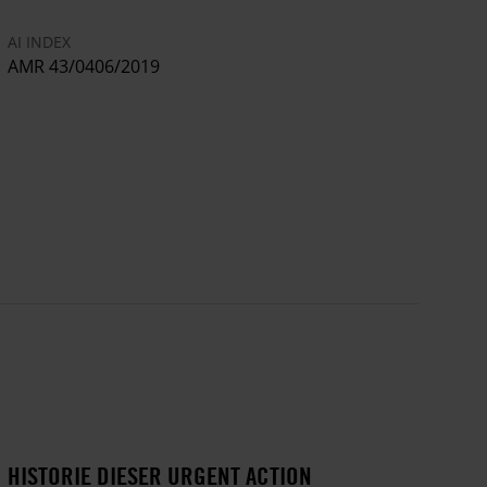
Lucía Pineda Ubau
, 45-jährige Journalistin
AI INDEX
AMR 43/0406/2019
Miguel Mora
, 53-jähriger Journalist
HISTORIE DIESER URGENT ACTION