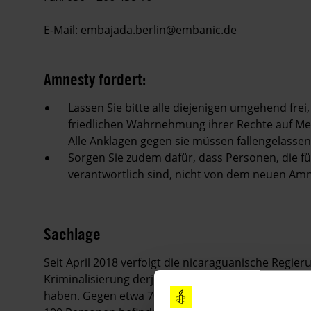
E-Mail:
embajada.berlin@embanic.de
Amnesty fordert:
Lassen Sie bitte alle diejenigen umgehend frei,
friedlichen Wahrnehmung ihrer Rechte auf Me
Alle Anklagen gegen sie müssen fallengelasse
Sorgen Sie zudem dafür, dass Personen, die 
verantwortlich sind, nicht von dem neuen Amne
Sachlage
Seit April 2018 verfolgt die nicaraguanische Regier
Kriminalisierung derjenigen Personen, die an den
haben. Gegen etwa 700 Menschen sind strafrechtli