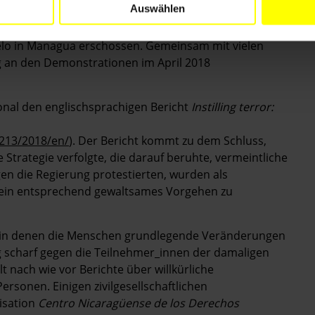
Auswählen
, der über die nicaraguanische und US-amerikanische
elo in Managua erschossen. Gemeinsam mit vielen
g an den Demonstrationen im April 2018
onal den englischsprachigen Bericht
Instilling terror:
213/2018/en/
). Der Bericht kommt zu dem Schluss,
 Strategie verfolgte, die darauf beruhte, vermeintliche
gen die Regierung protestierten, wurden als
m ein entsprechend gewaltsames Vorgehen zu
, in denen die Menschen grundlegende Veränderungen
ung scharf gegen die Teilnehmer_innen der damaligen
t nach wie vor Berichte über willkürliche
ersonen. Einigen zivilgesellschaftlichen
isation
Centro Nicaragüense de los Derechos