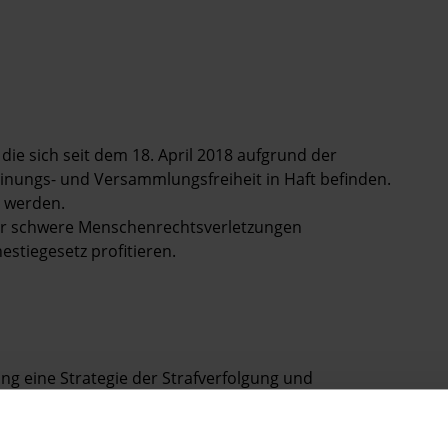
 die sich seit dem 18. April 2018 aufgrund der
inungs- und Versammlungsfreiheit in Haft befinden.
n werden.
für schwere Menschenrechtsverletzungen
stiegesetz profitieren.
ung eine Strategie der Strafverfolgung und
 damaligen landesweiten Protesten teilgenommen
che Ermittlungen eingeleitet worden und mehr als