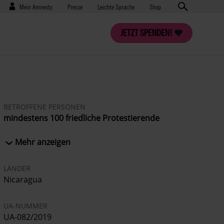
Benutzermenü
Presse
Mein Amnesty
Presse
Leichte Sprache
Shop
JETZT SPENDEN!
BETROFFENE PERSONEN
mindestens 100 friedliche Protestierende
inzwischen freigelassen
Mehr anzeigen
:
Amaya Coppens
, Studierendensprecherin,
LÄNDER
23 Jahre
Nicaragua
Christopher Olivas
, Studierendensprecher,
UA-NUMMER
19 Jahre
UA-082/2019