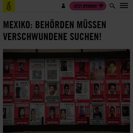
Direkt
Benutzermenü
JETZT SPENDEN!
zum
Inhalt
MEXIKO: BEHÖRDEN MÜSSEN
VERSCHWUNDENE SUCHEN!