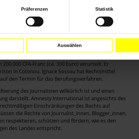
Präferenzen
Statistik
r Behörde zur Bekämpfung von Cyberkriminalität
wache den Journalisten in Godomey im Süden Benins
ucht und sein Mobiltelefon von der technisch-
Auswählen
einem Richter vor. Er bestätigte, die
nwalt aber nicht diffamiert zu haben. Der Journalist
200.000 CFA-Franc (ca. 300 Euro) verurteilt. Er
Prison in Cotonou. Ignace Sossou hat Rechtsmittel
auf den Termin für das Berufungsverfahren.
ftierung des Journalisten willkürlich ist und einen
g darstellt. Amnesty International ist angesichts des
nrechtmäßigen Einschränkungen des Rechts auf
üssen die Rechte von Journalist_innen, Blogger_innen,
n respektieren, schützen und fördern, wie es den
gen des Landes entspricht.