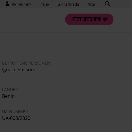
Benutzermenü
Presse
Mein Amnesty
Presse
Leichte Sprache
Shop
JETZT SPENDEN!
BETROFFENE PERSONEN
Ignace Sossou
LÄNDER
Benin
UA-NUMMER
UA-008/2020