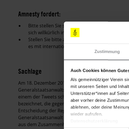
Amnesty fordert:
Bitte stellen Sie sicher, dass Ignace Sossou 
sich willkürlich in Haft befindet, weil er sein
Stellen Sie bitte außerdem sicher, dass das Di
es mit internationelen Standards für freie Me
Zustimmung
Sachlage
Auch Cookies können Gutes
Als gemeinnütziger Verein si
Am 18. Dezember 2019 veröffentlichte Ignace Soss
mit unseren Seiten und Inhalt
Generalstaatsanwalts auf einer Konferenz der franz
Unterstützer*innen auf Seite
einem der Tweets schrieb er, der Generalstaatsanwa
aber vorher deine Zustimmung
bezeichnet, die gegen Journalist_innen eingesetzt w
ablehnen, oder deine Meinung
Entscheidung der Regierung, während der Wahl im 
wieder aufrufen.
Generalstaatsanwalt erklärte als Reaktion auf die
Datenschutzerklärung
aus dem Zusammenhang gerissen, und erstattete A