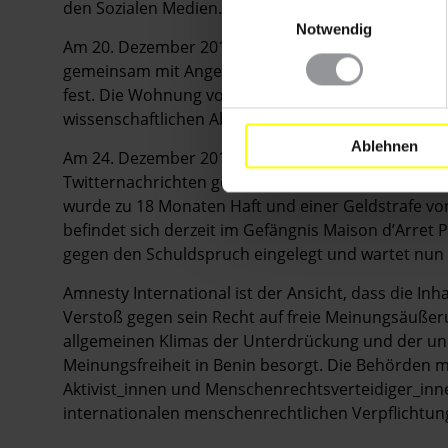
den Sozialen Medien.
Einwilligungsauswahl
Notwendig
Am 20. Dezember 2019 nahmen Vertreter_innen de
gemeinsam mit Angehörigen der zentralen Polizei
fest. Die Wohnung von Ignace Sossou wurde durchs
wissenschaftlichen Abteilung der Polizei analysiert.
Ablehnen
Am 24. Dezember 2019 führte man den Journalisten 
Twitternachrichten geschrieben, den Generalstaatsa
wurde zu 18 Monaten Haft und einer Geldstrafe von 
befindet sich derzeit im Gefängnis Maison d’Arret 
gegen den Schuldspruch eingelegt und wartet nun 
Amnesty International ist der Ansicht, dass die Inha
Verstoß gegen sein Recht auf freie Meinungsäußerun
allgemeinen Klimas der Unterdrückung und der u
Meinungsfreiheit in Benin besorgt. Die Behörden m
Aktivist_innen und Menschenrechtsverteidiger_inne
internationalen menschenrechtlichen Verpflichtun