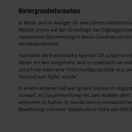
Hintergrundinformation
Hintergrund
In Benin sind in weniger als zwei Jahren mindestens
Aktivist_innen auf der Grundlage des Digitalgesetze
repressiven Bestimmungen dieses Gesetzes versto
die Medienfreiheit.
Nachdem die französische Agentur CFI zunächst erkl
dieser Art des Vorgehens, weil es unethisch sei 
sprach sie dann eine "Entschuldigung dafür aus, wie
Sossou] zum Opfer wurde".
In einem anderen Fall war Ignace Sossou im August
vorwarf, im Zusammenhang mit zwei Artikeln über 
verbreitet zu haben. Er wurde vom erstinstanzlich
Bewährung und einer Geldstrafe in Höhe von 500.00