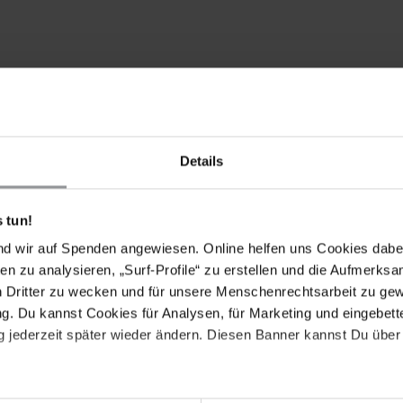
umgehend und bedingungslos freigelassen wird, da er
 Recht auf freie Meinungsäußerung friedlich ausgeübt hat.
gitalgesetz vom 20. April 2018 so abgeändert wird, dass
inungsäußerung in Einklang gebracht wird.
Details
 tun!
nd wir auf Spenden angewiesen. Online helfen uns Cookies dabe
ou mehrere Tweets, in denen er Aussagen des
en zu analysieren, „Surf-Profile“ zu erstellen und die Aufmerksa
ösichen Medienentwicklungsagentur CFI zitierte. In
n Dritter zu wecken und für unsere Menschenrechtsarbeit zu ge
lt habe Benins Digitalgesetz als "eine Waffe"
. Du kannst Cookies für Analysen, für Marketing und eingebettet
erden kann. Zudem kritisierte der Journalist die
 jederzeit später wieder ändern. Diesen Banner kannst Du über 
April 2019 den Internetzugang abzuschalten
.
Der
 Twitternachrichten, Ignace Sossou habe seine Aussagen
nzeige gegen den Journalisten wegen Diffamierung in