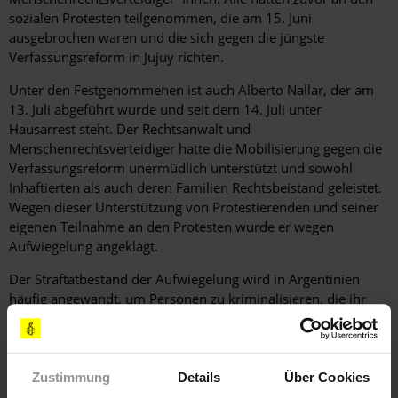
sozialen Protesten teilgenommen, die am 15. Juni
ausgebrochen waren und die sich gegen die jüngste
Verfassungsreform in Jujuy richten.
Unter den Festgenommenen ist auch Alberto Nallar, der am
13. Juli abgeführt wurde und seit dem 14. Juli unter
Hausarrest steht. Der Rechtsanwalt und
Menschenrechtsverteidiger hatte die Mobilisierung gegen die
Verfassungsreform unermüdlich unterstützt und sowohl
Inhaftierten als auch deren Familien Rechtsbeistand geleistet.
Wegen dieser Unterstützung von Protestierenden und seiner
eigenen Teilnahme an den Protesten wurde er wegen
Aufwiegelung angeklagt.
Der Straftatbestand der Aufwiegelung wird in Argentinien
häufig angewandt, um Personen zu kriminalisieren, die ihr
Recht auf sozialen Protest wahrnehmen. Ähnliches gilt für
Vorwürfe wie das Blockieren öffentlicher Straßen, die
Anstiftung zu Straftaten oder der Widerstand gegen die
Staatsgewalt.
Zustimmung
Details
Über Cookies