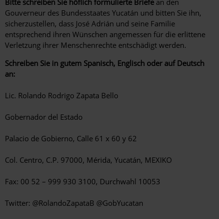
Bitte schreiben Sie höflich formulierte Briefe
an den
Gouverneur des Bundesstaates Yucatán und bitten Sie ihn,
sicherzustellen, dass José Adrián und seine Familie
entsprechend ihren Wünschen angemessen für die erlittene
Verletzung ihrer Menschenrechte entschädigt werden.
Schreiben Sie in gutem Spanisch, Englisch oder auf Deutsch
an:
Lic.
Rolando Rodrigo Zapata Bello
Gobernador del Estado
Palacio de Gobierno, Calle 61 x 60 y 62
Col. Centro, C.P. 97000, Mérida, Yucatán, MEXIKO
Fax: 00 52 – 999 930 3100, Durchwahl 10053
Twitter: @RolandoZapataB @GobYucatan