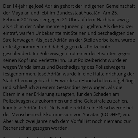
Der 14-jährige José Adrián gehört der indigenen Gemeinschaft
der Maya an und lebt im Bundesstaat Yucatán. Am 25.
Februar 2016 war er gegen 21 Uhr auf dem Nachhauseweg,
als sich in der Nähe mehrere Jungen prügelten. Als die Polizei
eintraf, warfen Unbekannte mit Steinen und beschädigten den
Streifenwagen. Als José Adrián an der Stelle vorbeikam, wurde
er festgenommen und dabei gegen das Polizeiauto
geschleudert. Im Polizeiwagen trat einer der Beamten gegen
seinen Kopf und verletzte ihn. Laut Polizeibericht wurde er
wegen Vandalismus und Beschädigung des Polizeiwagens
festgenommen. José Adrián wurde in eine Hafteinrichtung der
Stadt Chemax gebracht. Er wurde an Handschellen aufgehängt
und schließlich zu einem Geständnis gezwungen. Als die
Eltern in einer Erklärung zusagten, für den Schaden am
Polizeiwagen aufzukommen und eine Geldstrafe zu zahlen,
kam José Adrián frei. Die Familie reichte eine Beschwerde bei
der Menschenrechtskommission von Yucatán (CODHEY) ein.
Aber auch zwei Jahre nach dem Vorfall ist noch niemand zur
Rechenschaft gezogen worden.