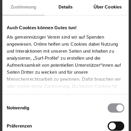
Zustimmung
Details
Über Cookies
Briefe gegen das Vergessen im Juni 2018
Auch Cookies können Gutes tun!
Als gemeinnütziger Verein sind wir auf Spenden
Diese Aktion ist beendet. Hier geht es zu aktuellen
angewiesen. Online helfen uns Cookies dabei Nutzung
Briefen gegen das Vergessen. Handle sofort!
und Interaktionen mit unseren Seiten und Inhalten zu
analysieren, „Surf-Profile“ zu erstellen und die
Aufmerksamkeit von potentiellen Unterstützer*innen auf
Appell an
Seiten Dritter zu wecken und für unsere
Menschenrechtsarbeit zu gewinnen. Dafür brauchen wir
Lic. Rolando Rodrigo Zapata Bello
aber vorher deine Zustimmung. Du kannst Cookies für
Analysen, für Marketing und eingebettete Drittinhalte
Gobernador del Estado
auch ablehnen, oder deine Meinung jederzeit später
Einwilligungsauswahl
Palacio de Gobierno, Calle 61 x 60 y 62
wieder ändern. Diesen Banner kannst Du über den Link
Notwendig
im Footer schnell wieder aufrufen.
Col. Centro, C.P. 97000, Mérida, Yucatán
, MEXIKO
Datenschutzerklärung
Präferenzen