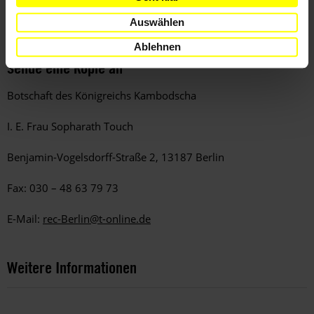
Phnom Penh, KAMBODSCHA
Auswählen
Ablehnen
Sende eine Kopie an
Botschaft des Königreichs Kambodscha
I. E. Frau Sopharath Touch
Benjamin-Vogelsdorff-Straße 2, 13187 Berlin
Fax: 030 – 48 63 79 73
E-Mail:
rec-Berlin@t-online.de
Weitere Informationen