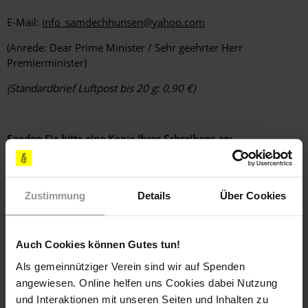
E-Mail:
info_samdechhunsen@yahoo.com
(
Anrede: Dear Prime Minister / Sehr geehrter Herr
Premierminister)
(Standardbrief Luftpost bis 20 g: 0,90 €)
Senden Sie bitte eine Kopie Ihres Schreibens an:
Botschaft des Königreichs Kambodscha
I. E. Frau Sopharath Touch
Zustimmung
Details
Über Cookies
Benjamin-Vogelsdorff-Straße 2, 13187 Berlin
Auch Cookies können Gutes tun!
Fax: 030 – 48 63 79 73
Als gemeinnütziger Verein sind wir auf Spenden
angewiesen. Online helfen uns Cookies dabei Nutzung
E-Mail:
rec-Berlin@t-online.de
und Interaktionen mit unseren Seiten und Inhalten zu