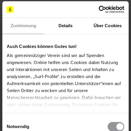
LÄNDER
Guinea
Zustimmung
Details
Über Cookies
DATUM
28. November 2025
Auch Cookies können Gutes tun!
Setzt euch für Oumar Sylla und Mamadou Billo Bah
Als gemeinnütziger Verein sind wir auf Spenden
ein!
angewiesen. Online helfen uns Cookies dabei Nutzung
und Interaktionen mit unseren Seiten und Inhalten zu
analysieren, „Surf-Profile“ zu erstellen und die
Diese Aktion ist beendet. Hier geht es zu aktuellen
Aufmerksamkeit von potentiellen Unterstützer*innen auf
Briefen gegen das Vergessen. Handle sofort!
Seiten Dritter zu wecken und für unsere
Menschenrechtsarbeit zu gewinnen. Dafür brauchen wir
aber vorher deine Zustimmung. Du kannst Cookies für
Analysen, für Marketing und eingebettete Drittinhalte
Appell an
auch ablehnen, oder deine Meinung jederzeit später
Einwilligungsauswahl
wieder ändern. Diesen Banner kannst Du über den Link
Notwendig
Premierminister