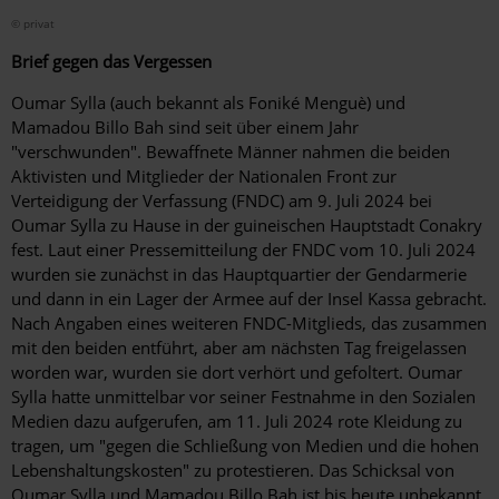
© privat
Brief gegen das Vergessen
Oumar Sylla (auch bekannt als Foniké Menguè) und
Mamadou Billo Bah sind seit über einem Jahr
"verschwunden". Bewaffnete Männer nahmen die beiden
Aktivisten und Mitglieder der Nationalen Front zur
Verteidigung der Verfassung (FNDC) am 9. Juli 2024 bei
Oumar Sylla zu Hause in der guineischen Hauptstadt Conakry
fest. Laut einer Pressemitteilung der FNDC vom 10. Juli 2024
wurden sie zunächst in das Hauptquartier der Gendarmerie
und dann in ein Lager der Armee auf der Insel Kassa gebracht.
Nach Angaben eines weiteren FNDC-Mitglieds, das zusammen
mit den beiden entführt, aber am nächsten Tag freigelassen
worden war, wurden sie dort verhört und gefoltert. Oumar
Sylla hatte unmittelbar vor seiner Festnahme in den Sozialen
Medien dazu aufgerufen, am 11. Juli 2024 rote Kleidung zu
tragen, um "gegen die Schließung von Medien und die hohen
Lebenshaltungskosten" zu protestieren. Das Schicksal von
Oumar Sylla und Mamadou Billo Bah ist bis heute unbekannt.