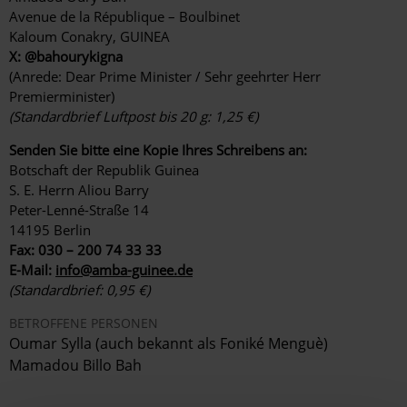
Avenue de la République – Boulbinet
Kaloum Conakry, GUINEA
X: @bahourykigna
(Anrede: Dear Prime Minister / Sehr geehrter Herr
Premierminister)
(Standardbrief Luftpost bis 20 g: 1,25 €)
Senden Sie bitte eine Kopie Ihres Schreibens an:
Botschaft der Republik Guinea
S. E. Herrn Aliou Barry
Peter-Lenné-Straße 14
14195 Berlin
Fax: 030 – 200 74 33 33
E-Mail:
info@amba-guinee.de
(Standardbrief: 0,95 €)
BETROFFENE PERSONEN
Oumar Sylla (auch bekannt als Foniké Menguè)
Mamadou Billo Bah