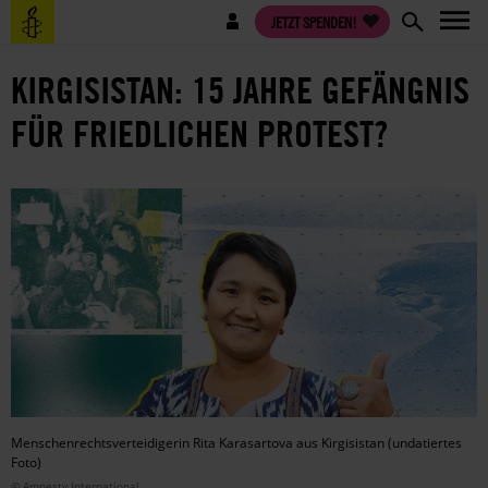
Direkt
Benutzermenü
JETZT SPENDEN!
zum
Inhalt
KIRGISISTAN: 15 JAHRE GEFÄNGNIS
FÜR FRIEDLICHEN PROTEST?
Menschenrechtsverteidigerin Rita Karasartova aus Kirgisistan (undatiertes
Foto)
© Amnesty International