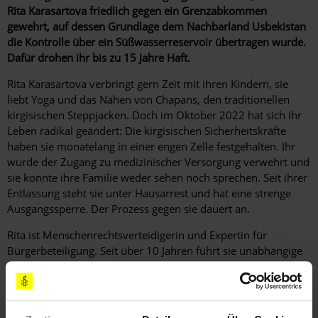
Rita Karasartova friedlich gegen ein Grenzabkommen
gewehrt, auf dessen Grundlage dem Nachbarland Usbekistan
die Kontrolle über ein Süßwasserreservoir übertragen wurde.
Dafür drohen ihr bis zu 15 Jahre Haft.
Rita Karasartova verbringt gern Zeit mit ihren Kindern, sie
liebt Yoga und das Nähen von Chapans, den traditionellen
kirgisischen Steppjacken. Doch im Oktober 2022 hat sich ihr
Leben radikal geändert: Die kirgisischen Sicherheitskräfte
haben sie monate­lang in einer engen Zelle festgehalten. Ihr
wurde der Zugang zu medizinischer Versorgung verwehrt und
sie konnte ihre Familie weder sehen noch sprechen. Seit ihrer
Entlassung steht sie unter Hausarrest und hat eine strenge
Ausgangssperre. Der Prozess gegen sie dauert an.
Rita ist Menschenrechtsverteidigerin und Expertin für
Bürgerbeteiligung. Seit über 10 Jahren führt sie unabhängige
Rechtsberatungen durch und hilft Menschen, deren Rechte
durch ein korruptes und unfaires Rechtssystem verletzt
wurden.