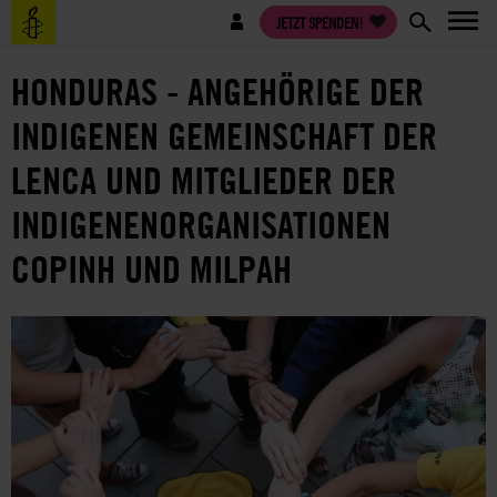
Direkt
Benutzermenü
JETZT SPENDEN!
zum
Inhalt
HONDURAS - ANGEHÖRIGE DER
INDIGENEN GEMEINSCHAFT DER
LENCA UND MITGLIEDER DER
INDIGENENORGANISATIONEN
COPINH UND MILPAH