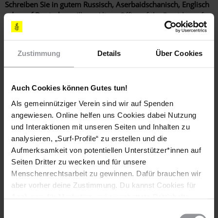
Schreiben Sie in gutem Russisch, Aserbaidschanisch, Englisch
oder auf Deutsch an:
Ilham Aliyev Office of the President of
the Republic of Azerbaijan 18 Istiqlaliyyat Avenue, Baku, AZ
1066, ASERBAIDSCHAN (Anrede: Dear President Aliyev / Sehr
geehrter Herr Präsident) Twitter: @presidentaz Fax: 00 994 –
Zustimmung
Details
Über Cookies
12 39 20 62 5 E-Mail:
office@pa.gov.az
(Standardbrief
Luftpost bis 20 g: 0,80 €)
Senden Sie bitte eine Kopie Ihres Schreibens an:
BOTSCHAFT
Auch Cookies können Gutes tun!
DER REPUBLIK ASERBAIDSCHAN S. E. Herrn Parviz Shahbazov
Als gemeinnütziger Verein sind wir auf Spenden
Hubertusallee 43, 14193 Berlin Fax: 030 – 21 91 61 52 E-
angewiesen. Online helfen uns Cookies dabei Nutzung
Mail:
berlin@mission.mfa.gov.az
und Interaktionen mit unseren Seiten und Inhalten zu
LÄNDER
analysieren, „Surf-Profile“ zu erstellen und die
Aserbaidschan
Aufmerksamkeit von potentiellen Unterstützer*innen auf
Seiten Dritter zu wecken und für unsere
AI INDEX
Menschenrechtsarbeit zu gewinnen. Dafür brauchen wir
DEU 11/014/2015
aber vorher deine Zustimmung. Du kannst Cookies für
Analysen, für Marketing und eingebettete Drittinhalte
auch ablehnen, oder deine Meinung jederzeit später
Einwilligungsauswahl