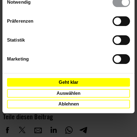
Diese Aktion ist beendet. Hier geht es zu aktuellen
wieder ändern. Diesen Banner kannst Du über den Link
Notwendig
im Footer schnell wieder aufrufen.
Briefen gegen das Vergessen. Handle sofort!
Datenschutzerklärung
Präferenzen
Statistik
Weitere Informationen
Marketing
Länder
Geht klar
Aserbaidschan
Auswählen
Ablehnen
Teile diesen Beitrag