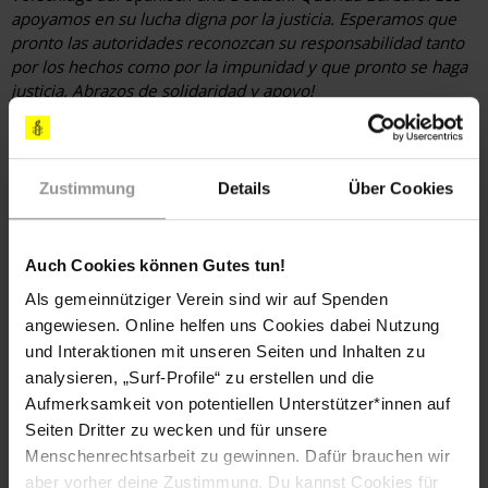
apoyamos en su lucha digna por la justicia. Esperamos que
pronto las autoridades reconozcan su responsabilidad tanto
por los hechos como por la impunidad y que pronto se haga
justicia. Abrazos de solidaridad y apoyo!
Liebe Barbara, Wir/ich unterstütze/n Ihren Kampf für
Gerechtigkeit. Wir/ich hoffe/n, dass die Behörden endlich
ihre Verantwortung übernehmen und dafür sorgen, dass die
Zustimmung
Details
Über Cookies
Verantwortlichen für das, was Ihnen angetan wurde, vor
Gericht gestellt werden. Mit solidarischen Grüßen
Auch Cookies können Gutes tun!
Die Menschenrechtsorganisation wird Ihre Nachricht an
Bárbara Italia Méndez weiterleiten:
Bárbara Italia Méndez c/o:
Als gemeinnütziger Verein sind wir auf Spenden
Centro de Derechos Humanos Miguel Agustín Pro Juárez
angewiesen. Online helfen uns Cookies dabei Nutzung
Serapio Rendón no.57/B Col. San Rafael C.P. 06470 México
und Interaktionen mit unseren Seiten und Inhalten zu
D.F. MEXIKO
analysieren, „Surf-Profile“ zu erstellen und die
(Standardbrief Luftpost bis 20 g: 0,75 €)
Aufmerksamkeit von potentiellen Unterstützer*innen auf
Seiten Dritter zu wecken und für unsere
LÄNDER
Menschenrechtsarbeit zu gewinnen. Dafür brauchen wir
Mexiko
aber vorher deine Zustimmung. Du kannst Cookies für