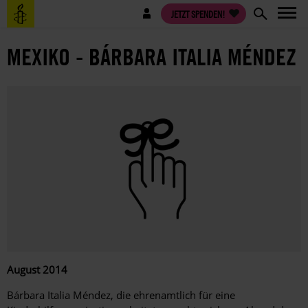
Direkt
Benutzermenü
JETZT SPENDEN!
zum
Inhalt
MEXIKO - BÁRBARA ITALIA MÉNDEZ
August 2014
Bárbara Italia Méndez, die ehrenamtlich für eine