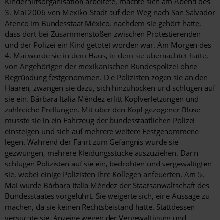
Kinderhilfsorganisation arbeitete, machte sich am Abend des
3. Mai 2006 von Mexiko-Stadt auf den Weg nach San Salvador
Atenco im Bundesstaat México, nachdem sie gehört hatte,
dass dort bei Zusammenstößen zwischen Protestierenden
und der Polizei ein Kind getötet worden war. Am Morgen des
4. Mai wurde sie in dem Haus, in dem sie übernachtet hatte,
von Angehörigen der mexikanischen Bundespolizei ohne
Begründung festgenommen. Die Polizisten zogen sie an den
Haaren, zwangen sie dazu, sich hinzuhocken und schlugen auf
sie ein. Bárbara Italia Méndez erlitt Kopfverletzungen und
zahlreiche Prellungen. Mit über den Kopf gezogener Bluse
musste sie in ein Fahrzeug der bundesstaatlichen Polizei
einsteigen und sich auf mehrere weitere Festgenommene
legen. Während der Fahrt zum Gefängnis wurde sie
gezwungen, mehrere Kleidungsstücke auszuziehen. Dann
schlugen Polizisten auf sie ein, bedrohten und vergewaltigten
sie, wobei einige Polizisten ihre Kollegen anfeuerten. Am 5.
Mai wurde Bárbara Italia Méndez der Staatsanwaltschaft des
Bundesstaates vorgeführt. Sie weigerte sich, eine Aussage zu
machen, da sie keinen Rechtsbeistand hatte. Stattdessen
versuchte sie, Anzeige wegen der Vergewaltigung und