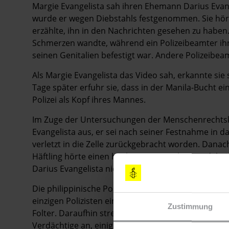
Margie Evangelista sah ihren Ehemann Darius Evan
wurde er wegen Diebstahls festgenommen. Sie hört
erzählte, ihn in den Nachrichten gesehen zu haben.
Schmerzen wandte, während ein Polizeibeamter ihn
seinen Genitalien befestigt war. Andere Polizeibea
Als Margie Evangelista das Video sah, erkannte sie
Tage später erfuhr sie, dass in der Manila-Bucht ein
Polizei als Kopf ihres Mannes.
Im Zuge der Untersuchungen der Menschenrechtsk
Evangelista aus, er sei nach seiner Festnahme in 
verletzt in die Zelle zurückgebracht worden. Danac
Häftling hörte einen hochrangigen Polizisten dabei 
Darius Evangelista nie wieder.
Die philippinische Polizei führte eine interne Dis
einzigen Polizisten ein Fehlverhalten. 2011 erstatt
Zustimmung
Folter. Daraufhin strengte das Justizministerium e
Verdächtige an, einige von ihnen befinden sich jed