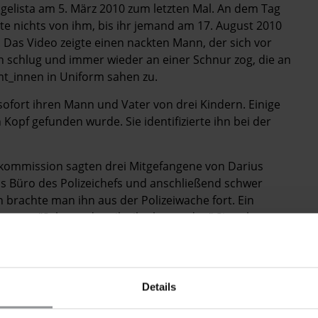
gelista am 5. März 2010 zum letzten Mal. An dem Tag
e nichts von ihm, bis ihr jemand am 17. August 2010
 Das Video zeigte einen nackten Mann, der sich vor
 schlug und immer wieder an einer Schnur zog, die an
mt_innen in Uniform sahen zu.
 sofort ihren Mann und Vater von drei Kindern. Einige
 Kopf gefunden wurde. Sie identifizierte ihn bei der
ommission sagten drei Mitgefangene von Darius
das Büro des Polizeichefs und anschließend schwer
h brachte man ihn aus der Polizeiwache fort. Ein
sagen: "Seht zu, dass ihr ihn loswerdet." Sie sahen
ziplinaruntersuchung durch und bescheinigte nur einem
ete die Familie von Darius Evangelista Anzeige wegen
Details
in Verfahren gegen sieben Polizist_innen und weitere
och noch auf freiem Fuß. Die Angeklagten plädieren alle