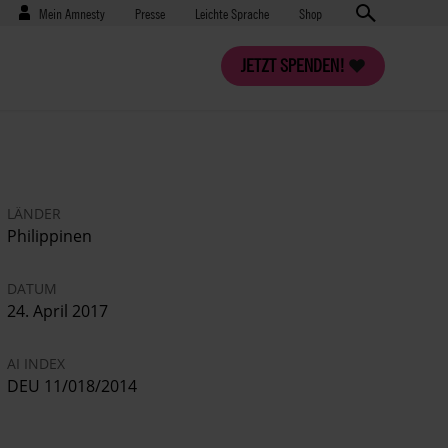
Benutzermenü
Presse
Mein Amnesty
Presse
Leichte Sprache
Shop
JETZT SPENDEN!
LÄNDER
Philippinen
DATUM
24. April 2017
AI INDEX
DEU 11/018/2014