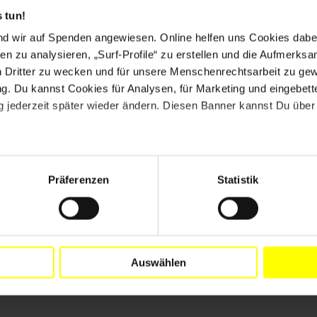
rt noch an. Die Familie von Darius Evangelista hat
 tun!
ung verlassen.
nd wir auf Spenden angewiesen. Online helfen uns Cookies dabe
en zu analysieren, „Surf-Profile“ zu erstellen und die Aufmerksa
 philippinischen Polizeipräsidenten, in denen Sie eine
n Dritter zu wecken und für unsere Menschenrechtsarbeit zu ge
ung der Folter, des Verschwindens und der möglichen
. Du kannst Cookies für Analysen, für Marketing und eingebettet
ista fordern. Drücken Sie Ihre Sorge darüber aus, dass
 jederzeit später wieder ändern. Diesen Banner kannst Du über 
lter von Darius Evangelista angeordnet wurde, noch
onen, welche Schritte die Polizei einleiten möchte, um
Verbrechen zeitnah festgenommen werden.
Deutsch an:
PDG Nicanor Bartolome PNP National
Präferenzen
Statistik
00 PHILIPPINEN (Anrede: Dear Police Director General
schaft der Republik Philippinen I. E. Frau Maria Cleofe
Auswählen
551 E-Mail:
info@philippine-embassy.de