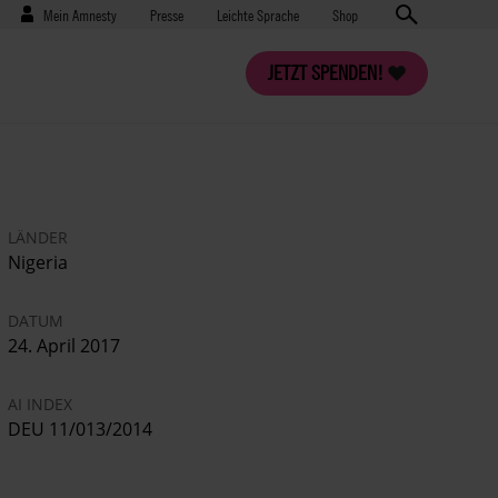
Benutzermenü
Presse
Mein Amnesty
Presse
Leichte Sprache
Shop
JETZT SPENDEN!
LÄNDER
Nigeria
DATUM
24. April 2017
AI INDEX
DEU 11/013/2014