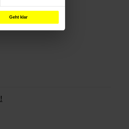
Geht klar
!