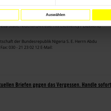
d sofort unabhängige Ermittlungen wegen der von
uleiten.
Auswählen
an:
Dr. Emmanuel Uduaghan Governor of Delta State
a State, NIGERIA (Anrede: His Excellency / Exzellenz)
tschaft der Bundesrepublik Nigeria S. E. Herrn Abdu
x: 030 - 21 23 02 12 E-Mail:
ktuellen Briefen gegen das Vergessen. Handle sofort