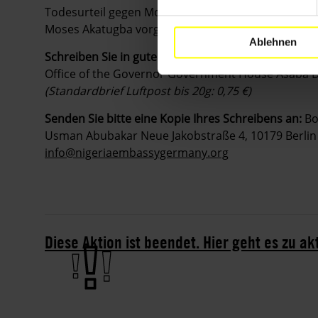
Todesurteil gegen Moses Akatugba aufzuheben un
Moses Akatugba vorgebrachten Foltervorwürfe einz
Ablehnen
Schreiben Sie in gutem Englisch oder auf Deutsch 
Office of the Governor Government House Asaba Delt
(Standardbrief Luftpost bis 20g: 0,75 €)
Senden Sie bitte eine Kopie Ihres Schreibens an:
Bo
Usman Abubakar Neue Jakobstraße 4, 10179 Berlin Fa
info@nigeriaembassygermany.org
Diese Aktion ist beendet. Hier geht es zu a