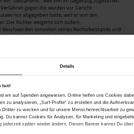
er ein "Geständnis", weil ihm im Gegenzug zugesichert
ei Verfahren gegen ihn wurden vor Gericht
Musaev nur abgegeben hatte, weil er von den
ar. Der Richter weigerte sich zudem,
er Beschwerden vonseiten seines Rechtsbeistands und
rsuchung der von ihm erhobenen Foltervorwürfe
 usbekischen Generalstaatsanwalt und fordern Sie ihn
 acht Jahren auf ein faires Gerichtsverfahren wartet.
Details
 wirksame Untersuchung der von Erkin Musaev
ntwortlichen zur Rechenschaft zu ziehen.
 tun!
ch oder auf Deutsch an:
Rashidzhon Kodirov
lyamova 66 Tashkent 700047 USBEKISTAN (Anrede: Dear
nd wir auf Spenden angewiesen. Online helfen uns Cookies dabe
atsanwalt) Fax: (00 998) 711 333 917 E-Mail:
en zu analysieren, „Surf-Profile“ zu erstellen und die Aufmerksa
n Dritter zu wecken und für unsere Menschenrechtsarbeit zu ge
. Du kannst Cookies für Analysen, für Marketing und eingebettet
 jederzeit später wieder ändern. Diesen Banner kannst Du über 
tschaft der Republik Usbekistan S. E. Herrn Durbek