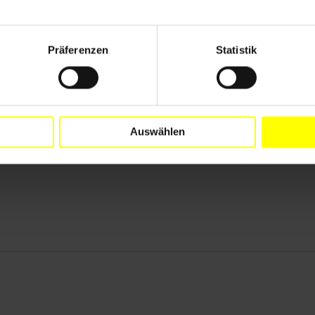
-39 40 98 62 E-Mail:
botschaft@uzbekistan.de
Präferenzen
Statistik
ktuellen Briefen gegen das Vergessen. Handle sofort
Auswählen