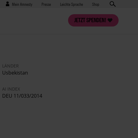
Benutzermenü
Presse
Mein Amnesty
Presse
Leichte Sprache
Shop
JETZT SPENDEN!
LÄNDER
Usbekistan
AI INDEX
DEU 11/033/2014