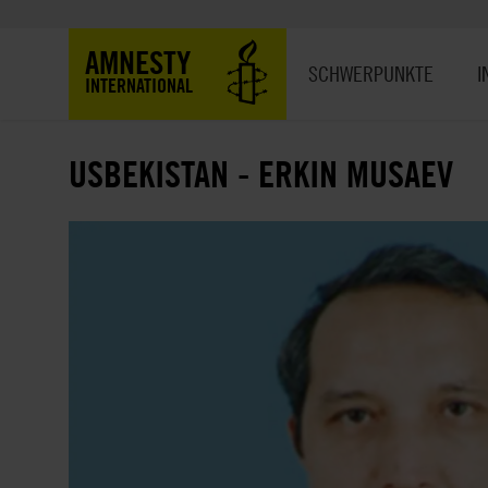
Direkt
zum
Hauptnavigation
AMNESTY
Inhalt
SCHWERPUNKTE
I
INTERNATIONAL
USBEKISTAN - ERKIN MUSAEV