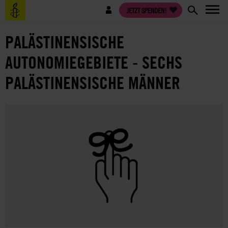
Direkt
Benutzermenü
JETZT SPENDEN!
zum
Inhalt
PALÄSTINENSISCHE
AUTONOMIEGEBIETE - SECHS
PALÄSTINENSISCHE MÄNNER