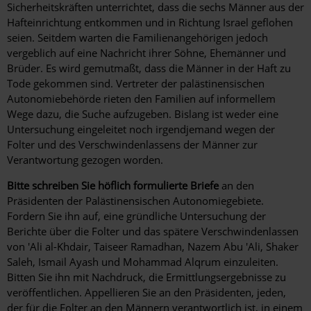
Sicherheitskräften unterrichtet, dass die sechs Männer aus der
Hafteinrichtung entkommen und in Richtung Israel geflohen
seien. Seitdem warten die Familienangehörigen jedoch
vergeblich auf eine Nachricht ihrer Söhne, Ehemänner und
Brüder. Es wird gemutmaßt, dass die Männer in der Haft zu
Tode gekommen sind. Vertreter der palästinensischen
Autonomiebehörde rieten den Familien auf informellem
Wege dazu, die Suche aufzugeben. Bislang ist weder eine
Untersuchung eingeleitet noch irgendjemand wegen der
Folter und des Verschwindenlassens der Männer zur
Verantwortung gezogen worden.
Bitte schreiben Sie höflich formulierte Briefe
an den
Präsidenten der Palästinensischen Autonomiegebiete.
Fordern Sie ihn auf, eine gründliche Untersuchung der
Berichte über die Folter und das spätere Verschwindenlassen
von 'Ali al-Khdair, Taiseer Ramadhan, Nazem Abu 'Ali, Shaker
Saleh, Ismail Ayash und Mohammad Alqrum einzuleiten.
Bitten Sie ihn mit Nachdruck, die Ermittlungsergebnisse zu
veröffentlichen. Appellieren Sie an den Präsidenten, jeden,
der für die Folter an den Männern verantwortlich ist, in einem