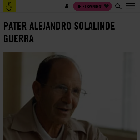
Direkt
Benutzermenü
JETZT SPENDEN!
zum
Inhalt
PATER ALEJANDRO SOLALINDE
GUERRA