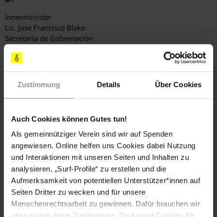
Innenminister
Lic. José Francisco Blake
Secretaría de Gobernación
Bucareli 99, 1er. piso,
Col. Juárez, Delegación Cuauhtémoc
México D.F., C.P.06600
MEXIKO
Zustimmung
Details
Über Cookies
(korrekte Anrede: Dear Minister)
(Standardbrief Luftpost bis 20 g: € 1,70)
Auch Cookies können Gutes tun!
Bitte senden Sie eine Kopie Ihres Schreibens an
Als gemeinnütziger Verein sind wir auf Spenden
Botschaft der Vereinigten Mexikanischen Staaten
angewiesen. Online helfen uns Cookies dabei Nutzung
S.E. Herrn Francisco Nicolas González Diaz
und Interaktionen mit unseren Seiten und Inhalten zu
Klingelhöferstraße 3, 10785 Berlin
analysieren, „Surf-Profile“ zu erstellen und die
E-Mail:
mail@mexale.de
(korrekte Anrede: Exzellenz)
Aufmerksamkeit von potentiellen Unterstützer*innen auf
Seiten Dritter zu wecken und für unsere
LÄNDER
Menschenrechtsarbeit zu gewinnen. Dafür brauchen wir
Mexiko
aber vorher deine Zustimmung. Du kannst Cookies für