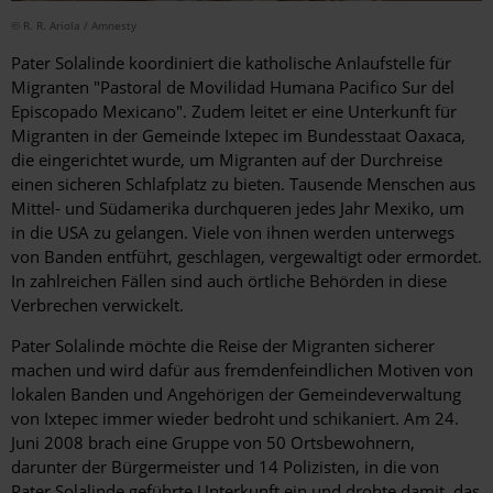
© R. R. Ariola / Amnesty
Pater Solalinde koordiniert die katholische Anlaufstelle für
Migranten "Pastoral de Movilidad Humana Pacifico Sur del
Episcopado Mexicano". Zudem leitet er eine Unterkunft für
Migranten in der Gemeinde Ixtepec im Bundesstaat Oaxaca,
die eingerichtet wurde, um Migranten auf der Durchreise
einen sicheren Schlafplatz zu bieten. Tausende Menschen aus
Mittel- und Südamerika durchqueren jedes Jahr Mexiko, um
in die USA zu gelangen. Viele von ihnen werden unterwegs
von Banden entführt, geschlagen, vergewaltigt oder ermordet.
In zahlreichen Fällen sind auch örtliche Behörden in diese
Verbrechen verwickelt.
Pater Solalinde möchte die Reise der Migranten sicherer
machen und wird dafür aus fremdenfeindlichen Motiven von
lokalen Banden und Angehörigen der Gemeindeverwaltung
von Ixtepec immer wieder bedroht und schikaniert. Am 24.
Juni 2008 brach eine Gruppe von 50 Ortsbewohnern,
darunter der Bürgermeister und 14 Polizisten, in die von
Pater Solalinde geführte Unterkunft ein und drohte damit, das