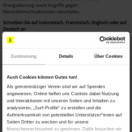
Drangsalierung sowie Angriffe gegen
Menschenrechtsaktivisten verurteilen.
Schreiben Sie auf Indonesisch, Französisch, Englisch oder auf
Deutsch an
President Susilo Bambang Yudhoyono
Istana Merdeka
Jakarta 10110
Zustimmung
Details
Über Cookies
INDONESIEN
Fax: 00 62 - 21 - 345 26 85 oder 21 - 344 27 59 oder 21 - 384
57 74
Auch Cookies können Gutes tun!
(Standardbrief Luftpost bis 20 g: € 1,70)
Als gemeinnütziger Verein sind wir auf Spenden
Bitte senden Sie eine Kopie Ihres Schreibens an
angewiesen. Online helfen uns Cookies dabei Nutzung
Botschaft der Republik Indonesien
und Interaktionen mit unseren Seiten und Inhalten zu
S.E. Herrn Eddy Pratomo
analysieren, „Surf-Profile“ zu erstellen und die
Lehrter Straße 16–17, 10557 Berlin
Aufmerksamkeit von potentiellen Unterstützer*innen auf
Fax: 030 - 44 73 71 42
Seiten Dritter zu wecken und für unsere
Menschenrechtsarbeit zu gewinnen. Dafür brauchen wir
LÄNDER