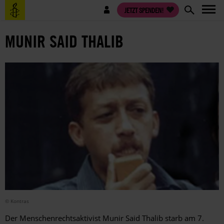
Direkt
Benutzermenü
JETZT SPENDEN!
zum
Inhalt
MUNIR SAID THALIB
© Kontras
Der Menschenrechtsaktivist Munir Said Thalib starb am 7.