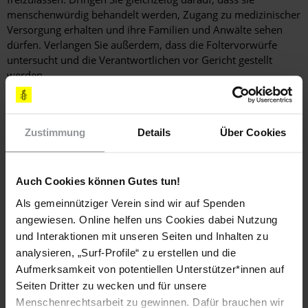
menschenwürdig behandelt werden, Zugang zu medizinischer
Versorgung erhalten und ihre Familien und Anwälte sehen
dürfen. Verlangen Sie außerdem, dass die Foltervorwürfe
untersucht und die Verantwortlichen vor Gericht gestellt
werden.
Schreiben Sie in gutem Spanisch, Englisch oder auf Deutsch
an
Zustimmung
Details
Über Cookies
General Teodoro Obiang Nguema Mbasogo Presidente de la
República Gabinete del Presidente de la República Malabo
ÄQUATORIALGUINEA (korrekte Anrede: Your Excellency) Fax:
Auch Cookies können Gutes tun!
(00 240) 09 3313 oder : (00 240) 09 3334 Standardbrief
Luftpost bis 20g: € 1,70
Als gemeinnütziger Verein sind wir auf Spenden
angewiesen. Online helfen uns Cookies dabei Nutzung
Senden Sie bitte eine Kopie Ihres Schreibens an
und Interaktionen mit unseren Seiten und Inhalten zu
Botschaft der Republik Äquatorialguinea S.E. Herrn Cándido
analysieren, „Surf-Profile“ zu erstellen und die
Muatetema Rivas Rohlfsstraße 17 – 19, 14195 Berlin Fax:
Aufmerksamkeit von potentiellen Unterstützer*innen auf
030-8866 3879 E-Mail
botschaft@guinea-ecuatorial.de
Seiten Dritter zu wecken und für unsere
Menschenrechtsarbeit zu gewinnen. Dafür brauchen wir
LÄNDER