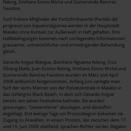
Ndong, Emiliano Esono Michá und Gumersindo Ramírez
Faustino
Fünf frühere Mitglieder der Fortschrittspartei (Partido del
progreso) von Äquatorialguinea werden in der Hauptstadt
Malabo ohne Kontakt zur Außenwelt in Haft gehalten. Ihre
Haftbedingungen kommen nach vorliegenden Informationen
grausamer, unmenschlicher und erniedrigender Behandlung
gleich.
Gerardo Angüe Mangue, Bonifacio Nguema Ndong, Cruz
Obiang Ebele, Juan Ecomo Ndong, Emiliano Esono Michá und
Gumersindo Ramírez Faustino wurden im März und April
2008 willkürlich festgenommen. Anfang Juni verlegte man
fünf der sechs Männer von der Polizeizentrale in Malabo in
das Gefängnis Black Beach, in dem sich Gerardo Angüe
bereits seit seiner Festnahme befindet. Sie wurden
gezwungen, "Geständnisse" abzulegen, und daraufhin
angeklagt. Erst wenige Tage vor Prozessbeginn bekamen sie
Zugang zu Anwälten. In einem Prozess, der zwischen dem 17.
und 19. Juni 2008 stattfand, sprachen Richter sie des illegalen