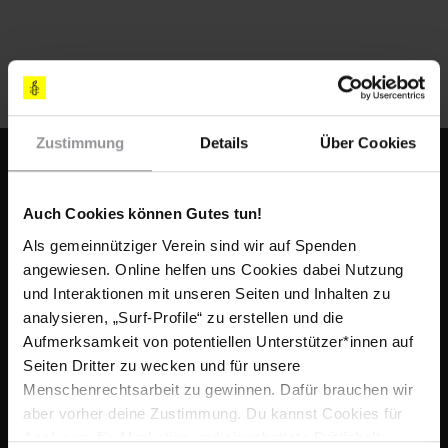
Zustimmung
Details
Über Cookies
Fußbereich
KONTAKT & FAQ
IMPRESSUM
Auch Cookies können Gutes tun!
NEWSLETTER
Als gemeinnütziger Verein sind wir auf Spenden
angewiesen. Online helfen uns Cookies dabei Nutzung
SHOP
und Interaktionen mit unseren Seiten und Inhalten zu
AMNESTY-MATERIAL
analysieren, „Surf-Profile“ zu erstellen und die
Aufmerksamkeit von potentiellen Unterstützer*innen auf
AMNESTY.ORG
Seiten Dritter zu wecken und für unsere
Menschenrechtsarbeit zu gewinnen. Dafür brauchen wir
DATENSCHUTZ VERWALTEN
aber vorher deine Zustimmung. Du kannst Cookies für
JOBS & AUSSCHREIBUNGEN
Analysen, für Marketing und eingebettete Drittinhalte