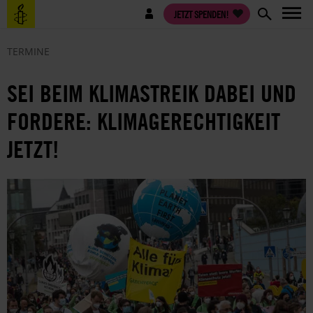
Direkt
Benutzermenü
JETZT SPENDEN!
zum
Inhalt
TERMINE
SEI BEIM KLIMASTREIK DABEI UND
FORDERE: KLIMAGERECHTIGKEIT
JETZT!