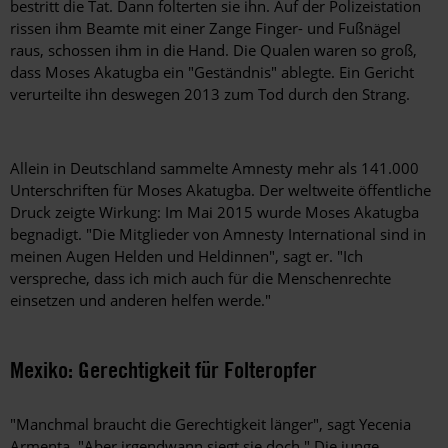
bestritt die Tat. Dann folterten sie ihn. Auf der Polizeistation
rissen ihm Beamte mit einer Zange Finger- und Fußnägel
raus, schossen ihm in die Hand. Die Qualen waren so groß,
dass Moses Akatugba ein "Geständnis" ablegte. Ein Gericht
verurteilte ihn deswegen 2013 zum Tod durch den Strang.
Allein in Deutschland sammelte Amnesty mehr als 141.000
Unterschriften für Moses Akatugba. Der weltweite öffentliche
Druck zeigte Wirkung: Im Mai 2015 wurde Moses Akatugba
begnadigt. "Die Mitglieder von Amnesty International sind in
meinen Augen Helden und Heldinnen", sagt er. "Ich
verspreche, dass ich mich auch für die Menschenrechte
einsetzen und anderen helfen werde."
Mexiko: Gerechtigkeit für Folteropfer
"Manchmal braucht die Gerechtigkeit länger", sagt Yecenia
Armenta. "Aber irgendwann siegt sie doch." Die junge