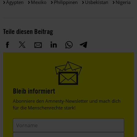
Ägypten
Mexiko
Philippinen
Usbekistan
Nigeria
Teile diesen Beitrag
Bleib informiert
Header
Abonniere den Amnesty-Newsletter und mach dich
Text
für die Menschenrechte stark!
Vorname
Nachname