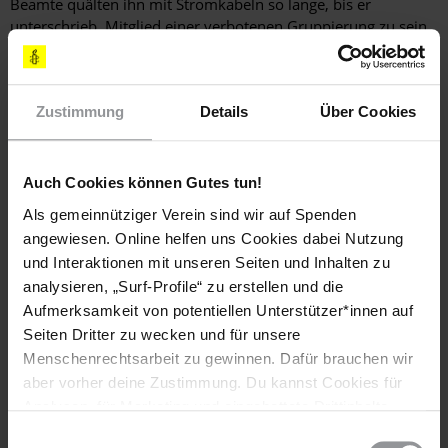
Beamte quälten ihn mit Stromkabeln so lange, bis er
unterschrieb, Mitglied einer verbotenen Gruppierung zu sein.
Im November 2015 übergab Amnesty der ägyptischen
Zustimmung
Details
Über Cookies
Staatsanwaltschaft rund 145.000 Unterschriften, die seine
Freilassung forderten. Vier Monate später durfte der Student
das Gefängnis gegen Kaution verlassen. Die Anklage gegen
Ihn besteht jedoch noch immer.
Auch Cookies können Gutes tun!
Als gemeinnütziger Verein sind wir auf Spenden
angewiesen. Online helfen uns Cookies dabei Nutzung
Mahmouds Bruder Tarek Tito dankte den Aktivistinnen und
und Interaktionen mit unseren Seiten und Inhalten zu
Aktivisten für ihre Solidarität: "Eure Unterstützung stärkt
analysieren, „Surf-Profile“ zu erstellen und die
Mahmoud und durch eure Unterstützung können wir weiter
Aufmerksamkeit von potentiellen Unterstützer*innen auf
von einer Nation ohne Folter träumen."
Seiten Dritter zu wecken und für unsere
Menschenrechtsarbeit zu gewinnen. Dafür brauchen wir
aber vorher deine Zustimmung. Du kannst Cookies für
Usbekistan: Nach 17 Jahren Haft in Freiheit
Analysen, für Marketing und eingebettete Drittinhalte
Er war einer der am längsten inhaftierten Journalisten der
auch ablehnen, oder deine Meinung jederzeit später
Einwilligungsauswahl