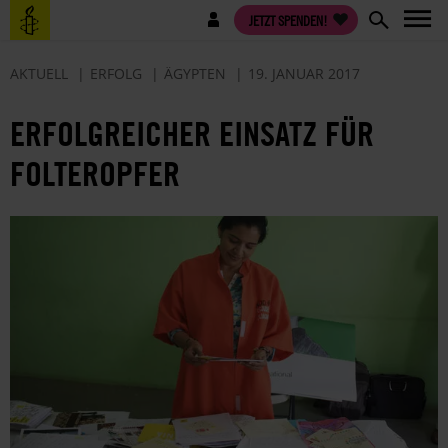
Direkt
Benutzermenü
JETZT SPENDEN!
zum
Inhalt
AKTUELL
ERFOLG
ÄGYPTEN
19. JANUAR 2017
ERFOLGREICHER EINSATZ FÜR
FOLTEROPFER