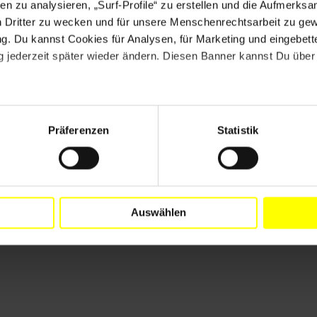
en zu analysieren, „Surf-Profile“ zu erstellen und die Aufmerksa
IBAN: DE23 3702 0500 0008 0901 00
n Dritter zu wecken und für unsere Menschenrechtsarbeit zu ge
BIC: BFSWDE33XXX
. Du kannst Cookies für Analysen, für Marketing und eingebettet
 jederzeit später wieder ändern. Diesen Banner kannst Du über 
IBAN KOPIEREN
QR-Code für Banking-App
Präferenzen
Statistik
Auswählen