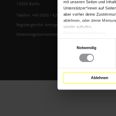
mit unseren Seiten und Inhalt
12059 Berlin
Unterstützer*innen auf Seite
aber vorher deine Zustimmung
Telefon: +49 (0)30 / 420248-0
ablehnen, oder deine Meinung
Registergericht: Amtsgericht Charlottenburg
wieder aufrufen.
Datenschutzerklärung
Vereinsregisternummer: VR 36372 B
Einwilligungsauswahl
Notwendig
Ablehnen