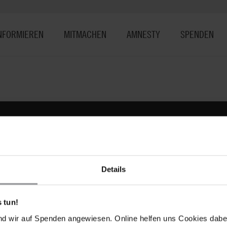
NFORMIEREN
MITMACHEN
AMNESTY
SPENDEN
SHOP
AMNESTY-MATERIAL
AMNESTY.ORG
COOKIES VERWALTEN
Details
Spendenkonto
Fo
JETZT SPENDEN!
 tun!
nd wir auf Spenden angewiesen. Online helfen uns Cookies dabe
SozialBank AG