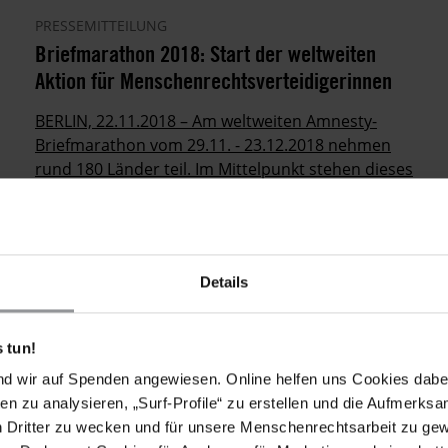
PRESSEMITTEILUNG
Briefmarathon 2018: Start der weltweiten
Aktion für Menschenrechtsverteidigerinnen
BERLIN, 22.11.2018 – Am weltweiten Amnesty-
Briefmarathon vom 29.11. - 23.12.2018 nehmen
rund 180 Länder teil. Im Mittelpunkt stehen dieses
Jahr acht Menschenrechtsverteidigerinnen und
eine Vertreterin einer indigenen Gruppe aus neun
Ländern. Auch in Deutschland ruft Amnesty auf,
sich an der Solidaritätsaktion zu beteiligen.
Details
 tun!
nd wir auf Spenden angewiesen. Online helfen uns Cookies dabe
en zu analysieren, „Surf-Profile“ zu erstellen und die Aufmerksa
n Dritter zu wecken und für unsere Menschenrechtsarbeit zu ge