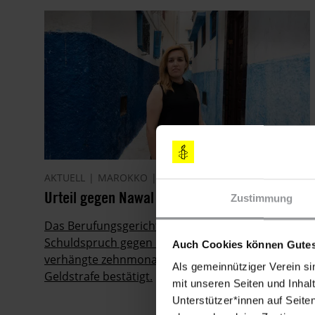
AKTUELL
MAROKKO
18.01.2019
Urteil gegen Nawal Benaissa bestätigt
Zustimmung
Das Berufungsgericht in Al Hoceima hat den
Schuldspruch gegen Nawal Benaissa und die
Auch Cookies können Gutes
verhängte zehnmonatige Bewährungs- sowie eine
Als gemeinnütziger Verein si
Geldstrafe bestätigt.
mit unseren Seiten und Inhalt
Unterstützer*innen auf Seite