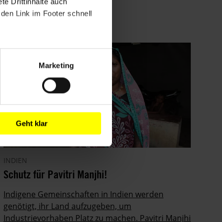
e Drittinhalte auch
den Link im Footer schnell
Marketing
Geht klar
INDIEN
Schutz für Pavitri Manjhi!
Indigene Gemeinschaften in Indien werden
genötigt, ihr Land aufzugeben, um
Industrievorhaben Platz zu machen. Pavitri Manjhi