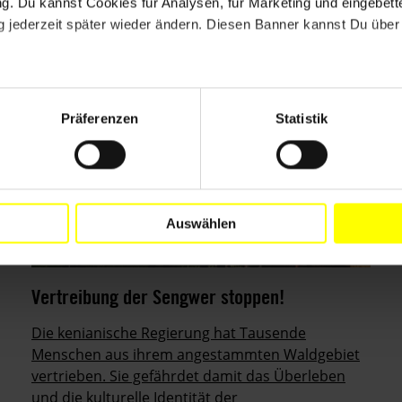
. Du kannst Cookies für Analysen, für Marketing und eingebettet
 jederzeit später wieder ändern. Diesen Banner kannst Du über 
Präferenzen
Statistik
Auswählen
Vertreibung der Sengwer stoppen!
Die kenianische Regierung hat Tausende
Menschen aus ihrem angestammten Waldgebiet
vertrieben. Sie gefährdet damit das Überleben
und die kulturelle Identität der