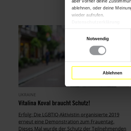
aber vorher deine Zustimmung
ablehnen, oder deine Meinung
wieder aufrufen.
Datenschutzerklärung
Einwilligungsauswahl
Notwendig
Ablehnen
UKRAINE
Vitalina Koval braucht Schutz!
Erfolg: Die LGBTIQ-Aktivistin organisierte 2019
erneut eine Demonstration zum Frauentag.
Dieses Mal wurde der Schutz der Teilnehmenden