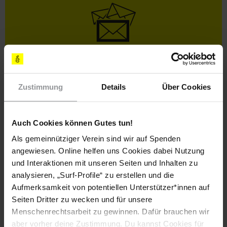
Bleib informiert
Header
Abonniere den Amnesty-Newsletter und mach dich
Text
für die Menschenrechte stark!
Zustimmung
Details
Über Cookies
Vorname
Auch Cookies können Gutes tun!
Nachname
Als gemeinnütziger Verein sind wir auf Spenden
E-
angewiesen. Online helfen uns Cookies dabei Nutzung
Mail
und Interaktionen mit unseren Seiten und Inhalten zu
analysieren, „Surf-Profile“ zu erstellen und die
Aufmerksamkeit von potentiellen Unterstützer*innen auf
Seiten Dritter zu wecken und für unsere
Ich habe die
Datenschutzrichtlinie
und die
Nutzungsbedingungen
gelesen und stimme
Menschenrechtsarbeit zu gewinnen. Dafür brauchen wir
ihnen zu.
aber vorher deine Zustimmung. Du kannst Cookies für