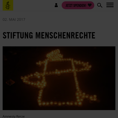
Direkt
Benutzermenü
JETZT SPENDEN!
zum
Inhalt
02. MAI 2017
STIFTUNG MENSCHENRECHTE
Amnesty Kerze