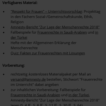
Verfügbares Material:
"Respekt für Frauen" – Unterrichtsvorschlag
: Projekttag
in den Fächern Sozial-/Gemeinschaftskunde, Ethik,
Religion
Amnesty-Bericht "Zur Lage der Menschenrechte 2018"
Fallbeispiele für
Frauenrechte in Saudi-Arabien
und
in
der Türkei
Hefte mit der Allgemeinen Erklärung der
Menschenrechte
Quiz: Fakten zur Frauenrechten mit Lösungen
Vorbereitung:
rechtzeitig
kostenloses
Materialpaket per Mail an
versand@amnesty.de
bestellen, Stichwort "Frauenrechte
im Unterricht" dabei angeben
zur inhaltlichen Vorbereitung: Fallbeispiele für
Frauenrechte in Saudi-Arabien
und
in der Türkei
,
Amnesty-Bericht "Zur Lage der Menschenrechte 2018"
lesen (S. 4 ff., S. 8 ff., S. 12 ff., S. 30 ff., S. 64)