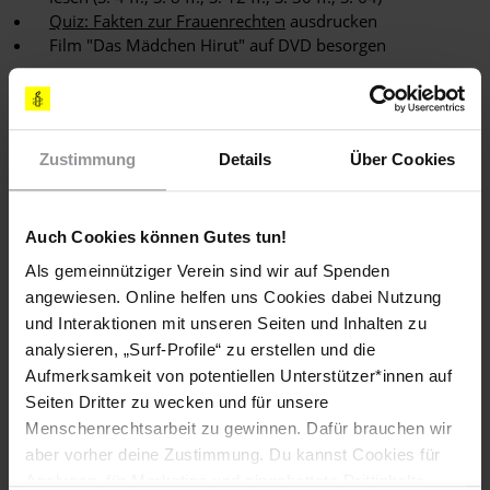
Quiz: Fakten zur Frauenrechten
ausdrucken
Film "Das Mädchen Hirut" auf DVD besorgen
Downloads
Zustimmung
Details
Über Cookies
"Respekt für Frauen" – Unterrichtsvorschlag: Projekttag
in den Fächern Sozial-/Gemeinschaftskunde, Ethik,
Religion
Auch Cookies können Gutes tun!
(PDF, 1010.29 KB)
Als gemeinnütziger Verein sind wir auf Spenden
Fallbeschreibung Frauenrechte in Saudi-Arabien
angewiesen. Online helfen uns Cookies dabei Nutzung
(PDF, 643.95 KB)
und Interaktionen mit unseren Seiten und Inhalten zu
Fallbeschreibung Frauenrechte in der Türkei (Erin
analysieren, „Surf-Profile“ zu erstellen und die
Keskin)
Aufmerksamkeit von potentiellen Unterstützer*innen auf
(PDF, 870.43 KB)
Seiten Dritter zu wecken und für unsere
Quiz: Fakten zur Frauenrechten mit Lösungen
Menschenrechtsarbeit zu gewinnen. Dafür brauchen wir
(PDF, 464.24 KB)
aber vorher deine Zustimmung. Du kannst Cookies für
Analysen, für Marketing und eingebettete Drittinhalte