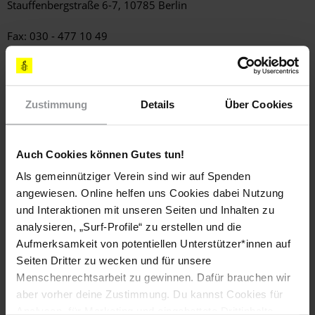
Stauffenbergstraße 6-7, 10785 Berlin
Fax: 030 - 477 10 49
E-Mail:
embassy@egyptian-embassy.de
(Standardbrief: 0,70 Euro)
Zustimmung
Details
Über Cookies
LÄNDER
Ägypten
Auch Cookies können Gutes tun!
DATUM
Als gemeinnütziger Verein sind wir auf Spenden
25. Januar 2018
angewiesen. Online helfen uns Cookies dabei Nutzung
und Interaktionen mit unseren Seiten und Inhalten zu
analysieren, „Surf-Profile“ zu erstellen und die
Diese Aktion ist beendet. Hier geht es zu aktuellen
Aufmerksamkeit von potentiellen Unterstützer*innen auf
Briefen gegen das Vergessen. Handle sofort!
Seiten Dritter zu wecken und für unsere
Menschenrechtsarbeit zu gewinnen. Dafür brauchen wir
aber vorher deine Zustimmung. Du kannst Cookies für
Analysen, für Marketing und eingebettete Drittinhalte