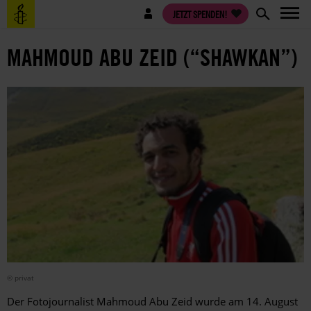
Direkt
Benutzermenü
JETZT SPENDEN!
zum
Inhalt
MAHMOUD ABU ZEID (“SHAWKAN”)
© privat
Der Fotojournalist Mahmoud Abu Zeid wurde am 14. August