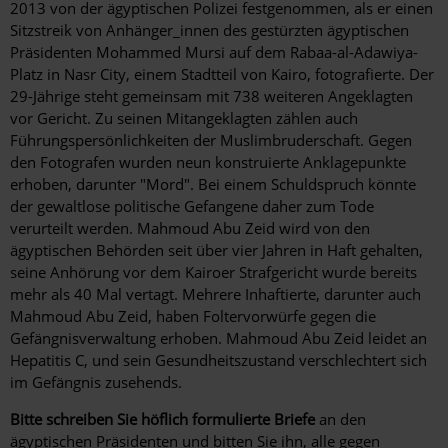
2013 von der ägyptischen Polizei festgenommen, als er einen
Sitzstreik von Anhänger_innen des gestürzten ägyptischen
Präsidenten Mohammed Mursi auf dem Rabaa-al-Adawiya-
Platz in Nasr City, einem Stadtteil von Kairo, fotografierte. Der
29-Jährige steht gemeinsam mit 738 weiteren Angeklagten
vor Gericht. Zu seinen Mitangeklagten zählen auch
Führungspersönlichkeiten der Muslimbruderschaft. Gegen
den Fotografen wurden neun konstruierte Anklagepunkte
erhoben, darunter "Mord". Bei einem Schuldspruch könnte
der gewaltlose politische Gefangene daher zum Tode
verurteilt werden. Mahmoud Abu Zeid wird von den
ägyptischen Behörden seit über vier Jahren in Haft gehalten,
seine
Anhörung vor dem Kairoer Strafgericht wurde bereits
mehr als 40 Mal vertagt. Mehrere Inhaftierte, darunter auch
Mahmoud Abu Zeid, haben Foltervorwürfe gegen die
Gefängnisverwaltung erhoben. Mahmoud Abu Zeid leidet an
Hepatitis C, und sein Gesundheitszustand verschlechtert sich
im Gefängnis zusehends.
Bitte schreiben Sie höflich formulierte Briefe
an den
ägyptischen Präsidenten und bitten Sie ihn, alle gegen