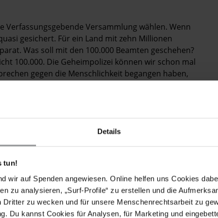
ine Verfassungsgebende Versammlung wählen. Wenn
uasi gesichert. Für ein Land mit zehn Millionen
parat. Was soll mit den 100.000 ­Beamten geschehen?
nicht 100.000. Die Geheimpolizei können wir schon mal
erbrechen gegen die Menschlichkeit begangen haben,
cht haben. Das tunesische Volk ist bereit zu vergeben
ntschuldigen. Und wenn es sonst noch irgendwo zu viel
 arbeiten?
Details
nden am Tag. Jeder spezialisiert sich auf ein
esische Menschenrechtsliga Bürgerbeschwerden. Wir
er Demonstrationen, die es täglich im ganzen Land
 tun!
schen können ein Bollwerk sein gegen eine Regierung,
nd wir auf Spenden angewiesen. Online helfen uns Cookies dabe
Übergangslösung akzeptieren.
en zu analysieren, „Surf-Profile“ zu erstellen und die Aufmerksa
n Dritter zu wecken und für unsere Menschenrechtsarbeit zu ge
 auch in ­Tunesien die Islamisten die großen Gewinner
. Du kannst Cookies für Analysen, für Marketing und eingebettet
 Angst vor einem "zweiten Iran"?