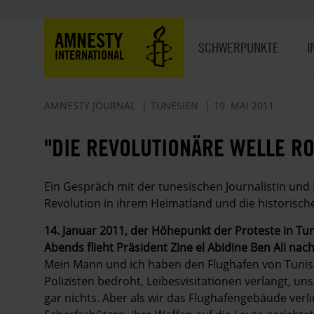
Direkt
zum
Hauptnavigation
AMNESTY
Inhalt
SCHWERPUNKTE
I
INTERNATIONAL
AMNESTY JOURNAL
TUNESIEN
19. MAI 2011
"DIE REVOLUTIONÄRE WELLE R
Ein Gespräch mit der tunesischen Journalistin und
Revolution in ihrem Heimatland und die historische
14. Januar 2011, der Höhepunkt der Proteste in Tu
Abends flieht Präsident Zine el Abidine Ben Ali nac
Mein Mann und ich haben den Flughafen von Tunis f
Polizisten bedroht, Leibesvisitationen verlangt,
gar nichts. Aber als wir das Flughafengebäude verl