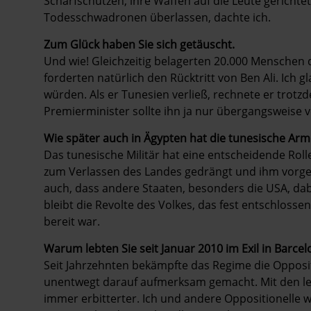
Scharfschützen, ihre Waffen auf die Leute gerichte
Todesschwadronen überlassen, dachte ich.
Zum Glück haben Sie sich getäuscht.
Und wie! Gleichzeitig belagerten 20.000 Menschen
forderten natürlich den Rücktritt von Ben Ali. Ich gl
würden. Als er Tunesien verließ, rechnete er trotzd
Premierminister sollte ihn ja nur übergangsweise ve
Wie später auch in Ägypten hat die tunesische Ar
Das tunesische Militär hat eine entscheidende Rolle
zum Verlassen des Landes gedrängt und ihm vorge
auch, dass andere Staaten, besonders die USA, da
bleibt die Revolte des Volkes, das fest entschlosse
bereit war.
Warum lebten Sie seit Januar 2010 im Exil in Barcel
Seit Jahrzehnten bekämpfte das Regime die Opposi
unentwegt darauf aufmerksam gemacht. Mit den le
immer erbitterter. Ich und andere Oppositionelle 