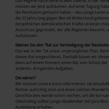
Das Regime hatte seine Kraken überall, in der Verw
müssen wir jetzt aufräumen. Auf einer Tagung habe
die Revolution gemacht haben – also junge Leute 
die 23 Jahre lang gegen Ben Ali Widerstand geleiste
zersplitterten demokratischen Kräfte vereinen müs
Ausschuss gegründet, der alle Regionen besucht, 
aufzubauen.
Meinen Sie den "Rat zur Verteidigung der Revolutio
Das war in der Tat unser ursprünglicher Plan, dann
diesen Rat eingeschleust. Deshalb bauen wir diese
dann auf einem Konvent einen Rat zum Schutz der 
anderen, dringenden Aufgaben.
Die wären?
Wir müssen unsere Justiz reformieren, sie einsatzfä
Richter aufrichtig sind und einen solchen Wandel
Gerichtsrates würde schon reichen, um die korrupt
Gleichzeitig sollten junge Akademiker mit Jura-Abs
Ausbildung erhalten.