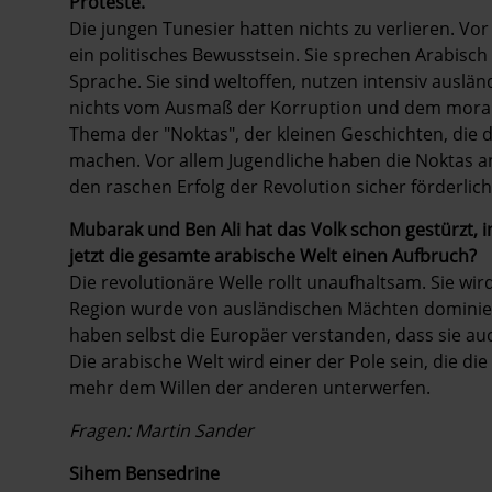
Proteste.
Die jungen Tunesier hatten nichts zu verlieren. Vor
ein politisches Bewusstsein. Sie sprechen Arabisch 
Sprache. Sie sind weltoffen, nutzen intensiv auslän
nichts vom Ausmaß der Korruption und dem moral
Thema der "Noktas", der kleinen Geschichten, die d
machen. Vor allem Jugendliche haben die Noktas an
den ­raschen Erfolg der Revolution sicher förderlich
Mubarak und Ben Ali hat das Volk schon gestürzt, in
jetzt die gesamte arabische Welt einen Aufbruch?
Die revolutionäre Welle rollt unaufhaltsam. Sie wi
Region wurde von ausländischen Mächten dominiert,
haben selbst die Europäer verstanden, dass sie a
Die arabische Welt wird einer der Pole sein, die di
mehr dem Willen der anderen unterwerfen.
Fragen: Martin Sander
Sihem Bensedrine