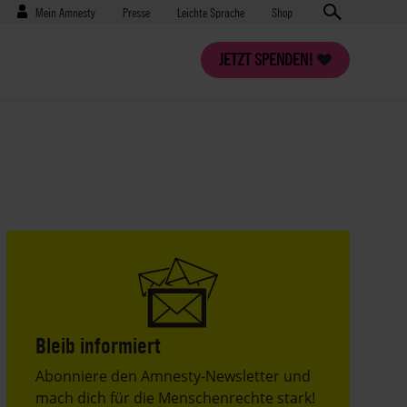
Benutzermenü
Presse
Mein Amnesty
Presse
Leichte Sprache
Shop
JETZT SPENDEN!
Bleib informiert
Header
Abonniere den Amnesty-Newsletter und
Text
mach dich für die Menschenrechte stark!