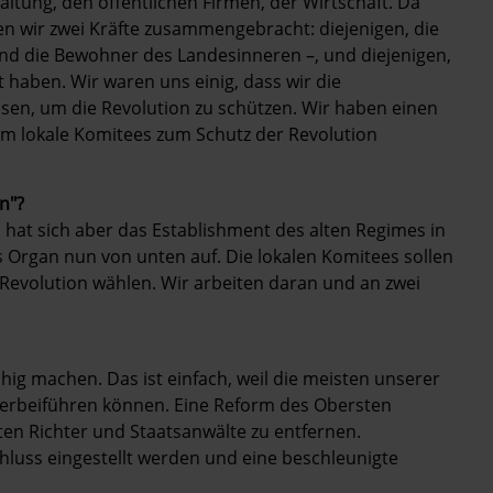
altung, den öffentlichen Firmen, der Wirtschaft. Da
n wir zwei Kräfte zusammengebracht: diejenigen, die
und die Bewohner des Landesinneren –, und diejenigen,
t haben. Wir waren uns einig, dass wir die
sen, um die Revolution zu schützen. Wir haben einen
um lokale Komitees zum Schutz der Revolution
n"?
 hat sich aber das Establishment des alten Regimes in
s Organ nun von unten auf. Die lokalen Komitees sollen
Revolution wählen. Wir arbeiten daran und an zwei
hig machen. Das ist einfach, weil die meisten unserer
 herbeiführen können. Eine Reform des Obersten
en Richter und Staatsanwälte zu entfernen.
chluss eingestellt werden und eine beschleunigte