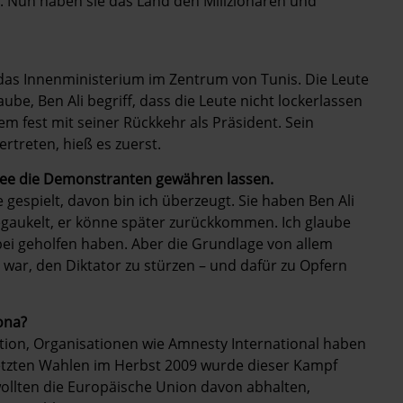
t. Nun haben sie das Land den Milizionären und
 das Innenministerium im Zentrum von Tunis. Die Leute
aube, Ben Ali begriff, dass die Leute nicht lockerlassen
em fest mit seiner Rückkehr als Präsident. Sein
rtreten, hieß es zuerst.
mee die Demonstranten gewähren lassen.
 gespielt, ­davon bin ich überzeugt. Sie haben Ben Ali
gaukelt, er könne später zurückkommen. Ich glaube
bei geholfen haben. Aber die Grundlage von allem
n war, den Diktator zu stürzen – und dafür zu Opfern
ona?
tion, Organisationen wie Amnesty International haben
tzten Wahlen im Herbst 2009 wurde dieser Kampf
wollten die Europäische Union davon abhalten,