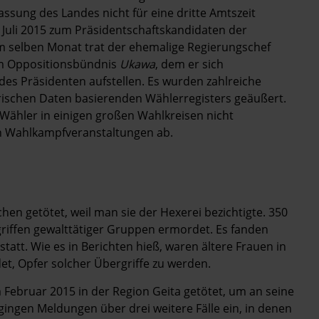
ssung des Landes nicht für eine dritte Amtszeit
 Juli 2015 zum Präsidentschaftskandidaten der
m selben Monat trat der ehemalige Regierungschef
om Oppositionsbündnis
Ukawa
, dem er sich
es Präsidenten aufstellen. Es wurden zahlreiche
trischen Daten basierenden Wählerregisters geäußert.
Wähler in einigen großen Wahlkreisen nicht
en Wahlkampfveranstaltungen ab.
en getötet, weil man sie der Hexerei bezichtigte. 350
iffen gewalttätiger Gruppen ermordet. Es fanden
att. Wie es in Berichten hieß, waren ältere Frauen in
t, Opfer solcher Übergriffe zu werden.
 Februar 2015 in der Region Geita getötet, um an seine
 gingen Meldungen über drei weitere Fälle ein, in denen