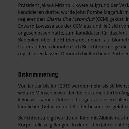
Präsident Jakaya Mrisho Kikwete aufgrund der Verfa
kandidieren durfte, wurde John Pombe Magafuli im
regierenden
Chama Cha Mapinduzi
(CCM) gekürt. I
Edward Lowassa aus der CCM aus und ließ sich v
angeschlossen hatte, zum Kandidaten für das Amt d
Bedenken über die Effizienz des neuen, auf biome
Unter anderem konnten sich Berichten zufolge die 
registrieren lassen. Dennoch hielten beide Partei
Diskriminierung
Von Januar bis Juni 2015 wurden mehr als 50 Mensch
weitere Menschen wurden bei dokumentierten Angr
keine wirksamen Untersuchungen zu diesen Fällen st
ländlichen Gebieten und Kinder besonders gefährde
Berichten zufolge wurde ein Kind mit Albinismus im
Körperteile zu gelangen. In der ersten Jahreshälfte