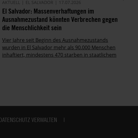
AKTUELL
EL SALVADOR
17.07.2026
AM
El Salvador: Massenverhaftungen im
Ha
Ausnahmezustand könnten Verbrechen gegen
sc
die Menschlichkeit sein
Mi
Am
Vier Jahre seit Beginn des Ausnahmezustands
Me
wurden in El Salvador mehr als 90.000 Menschen
inhaftiert, mindestens 470 starben in staatlichem
Gewahrsam.
DATENSCHUTZ VERWALTEN