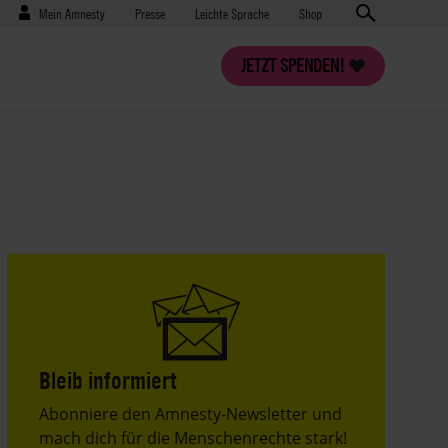
Benutzermenü
Presse
Mein Amnesty
Presse
Leichte Sprache
Shop
JETZT SPENDEN!
Bleib informiert
Header
Abonniere den Amnesty-Newsletter und
Text
mach dich für die Menschenrechte stark!