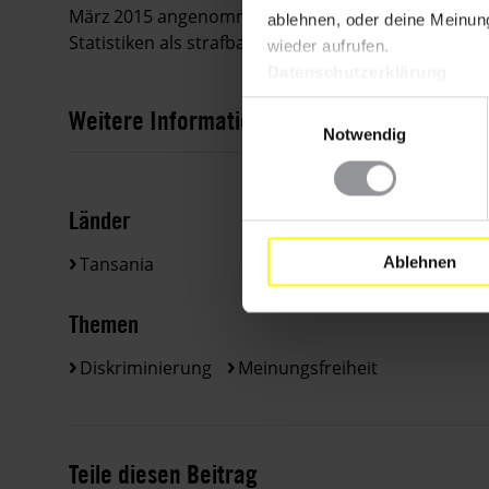
März 2015 angenommene Statistikgesetz definierte 
ablehnen, oder deine Meinung
Statistiken als strafbare Handlung und sah dafür 
wieder aufrufen.
Datenschutzerklärung
Einwilligungsauswahl
Weitere Informationen
Notwendig
Länder
Ablehnen
Tansania
Themen
Diskriminierung
Meinungsfreiheit
Teile diesen Beitrag