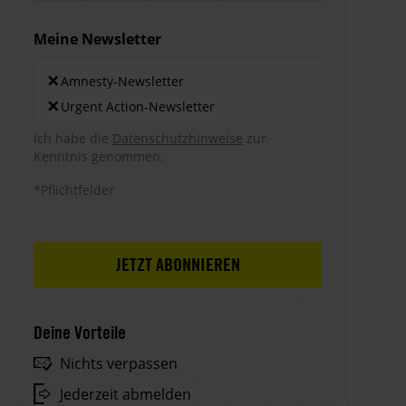
Meine Newsletter
Newsletters
×
Amnesty-Newsletter
×
Urgent Action-Newsletter
Hinweis DSE
Ich habe die
Datenschutzhinweise
zur
Kenntnis genommen.
*Pflichtfelder
Deine Vorteile
Nichts verpassen
Jederzeit abmelden