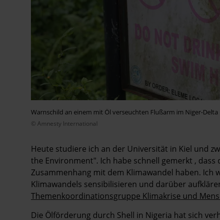
Warnschild an einem mit Öl verseuchten Flußarm im Niger-Delta in
© Amnesty International
Heute studiere ich an der Universität in Kiel und z
the Environment". Ich habe schnell gemerkt , dass
Zusammenhang mit dem Klimawandel haben. Ich wil
Klimawandels sensibilisieren und darüber aufkläre
Themenkoordinationsgruppe Klimakrise und Mens
Die Ölförderung durch Shell in Nigeria hat sich v