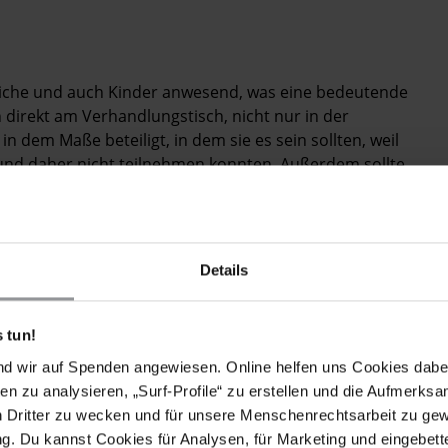
liche und auch Kinder anwesend, was eine bedeutende
 direkt am Verhandlungstisch, nicht nur in der
 dem Maße beteiligt, in dem sie es sein sollten, weil
und daher nicht teilnehmen konnten. Außerdem sollte
 werden und derartige Konferenzen sollten
l für die Teilnahme an diesen Konferenzen kommen von
nisationen, aber es sollte auch Finanzierung von
Details
 sind oft losgelöst von der Lebensrealität der
mawandels unter katastrophalen Bedingungen leben.
 tun!
s Klimawandels betroffen. Dem Weltklimarat
IPCC
nd wir auf Spenden angewiesen. Online helfen uns Cookies dabe
schen ein besonderes Risiko im Alltagsleben dar. Jedoch
en zu analysieren, „Surf-Profile“ zu erstellen und die Aufmerksa
grant*innen, Kinder, Frauen, Menschen mit
n Dritter zu wecken und für unsere Menschenrechtsarbeit zu ge
d Menschen in Entwicklungsländern
. Du kannst Cookies für Analysen, für Marketing und eingebettet
mawandels gefährdet. Diese vulnerablen