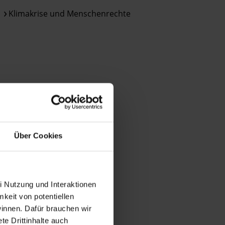
des
DSGVO
Klimakrise und Menschenrechte
verarbeitet.
Über
die
Arbeit
und
die
Möglichkeiten
der
Unterstützung
von
Über Cookies
Amnesty
informieren
wir
dich
i Nutzung und Interaktionen
ggf.
mkeit von potentiellen
auch
winnen. Dafür brauchen wir
per
e Drittinhalte auch