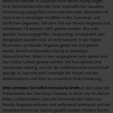
Menschen werden in Südafrika noch immer häufig wegen
ihrer Geschlechterrolle oder ihrer mutmaßlichen sexuellen
Orientierung angegriffen und brutal ermordet. Besonders oft
kommt es zu derartigen Vorfällen in den Townships und
ländlichen Gegenden. Seit dem Tod von Noxolo Nogwaza sind
mindestens 18 weitere LGBTI getötet worden. Wie viele
darüber hinaus angegriffen, vergewaltigt, misshandelt oder
drangsaliert worden sind, ist nicht bekannt. In der Region
Ekurhuleni, wo Noxolo Nogwaza gelebt hat und getötet
wurde, kommt es besonders häufig zu derartigen
Hassverbrechen. Allein in den vergangenen zehn Jahren sind
dort sieben Lesben getötet worden. Die homophobe und
transphobe Haltung, von der die südafrikanische Gesellschaft
geprägt ist, herrscht auch innerhalb der Polizei und des
Medizinwesens und führt so zu weiterer Diskriminierung.
Bitte schreiben Sie höflich formulierte Briefe
an den Leiter der
Polizeiwache des Townships Tsakane, in denen Sie ihn darum
bitten, sicherzustellen, dass die Umstände des Todes von
Noxolo Nogwaza wirksam und umfassend untersucht und die
Verantwortlichen vor Gericht gestellt werden. Fordern Sie ihn