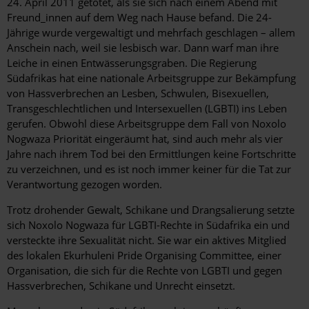
24. April 2011 getötet, als sie sich nach einem Abend mit
Freund_innen auf dem Weg nach Hause befand. Die 24-
Jährige wurde vergewaltigt und mehrfach geschlagen – allem
Anschein nach, weil sie lesbisch war. Dann warf man ihre
Leiche in einen Entwässerungsgraben. Die Regierung
Südafrikas hat eine nationale Arbeitsgruppe zur Bekämpfung
von Hassverbrechen an Lesben, Schwulen, Bisexuellen,
Transgeschlechtlichen und Intersexuellen (LGBTI) ins Leben
gerufen. Obwohl diese Arbeitsgruppe dem Fall von Noxolo
Nogwaza Priorität eingeräumt hat, sind auch mehr als vier
Jahre nach ihrem Tod bei den Ermittlungen keine Fortschritte
zu verzeichnen, und es ist noch immer keiner für die Tat zur
Verantwortung gezogen worden.
Trotz drohender Gewalt, Schikane und Drangsalierung setzte
sich Noxolo Nogwaza für LGBTI-Rechte in Südafrika ein und
versteckte ihre Sexualität nicht. Sie war ein aktives Mitglied
des lokalen Ekurhuleni Pride Organising Committee, einer
Organisation, die sich für die Rechte von LGBTI und gegen
Hassverbrechen, Schikane und Unrecht einsetzt.