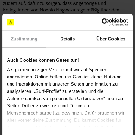
zudem auf, dafür zu sorgen, dass Angehörige und
Kolleg_innen von Noxolo Nogwaza regelmäßig über den
Stand der Ermittlungen informiert werden.
Schreiben Sie in gutem Englisch oder auf Deutsch an:
Colonel
Petros Shilane Station Commander, Tsakane Police Station
Zustimmung
Details
Über Cookies
P.O. Box 70364, Tsakane, 1548, SÜDAFRIKA Fax: 00 27 – 11
363 5434 (Anrede: Dear Colonel / Sehr geehrter Herr Shilane)
(Standardbrief Luftpost bis 20 g: 0,80 €)
Auch Cookies können Gutes tun!
Senden Sie bitte eine Kopie Ihres Schreibens an:
Botschaft der
Als gemeinnütziger Verein sind wir auf Spenden
Republik Südafrika S. E. Herr Makhenkesi Arnold Stofile
angewiesen. Online helfen uns Cookies dabei Nutzung
Tiergartenstraße 18, 10785 Berlin Fax: 030 – 220 731 90 E-
und Interaktionen mit unseren Seiten und Inhalten zu
Mail:
berlin.political@dirco.gov.za
analysieren, „Surf-Profile“ zu erstellen und die
LÄNDER
Aufmerksamkeit von potentiellen Unterstützer*innen auf
Südafrika
Seiten Dritter zu wecken und für unsere
Menschenrechtsarbeit zu gewinnen. Dafür brauchen wir
AI INDEX
aber vorher deine Zustimmung. Du kannst Cookies für
DEU 11/025/2015
Analysen, für Marketing und eingebettete Drittinhalte
auch ablehnen, oder deine Meinung jederzeit später