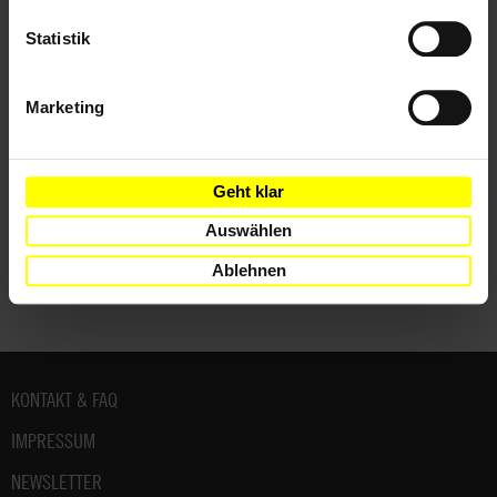
Statistik
Länder
Honduras
Marketing
Geht klar
Teile diesen Beitrag
Auswählen
Ablehnen
Fußbereich
KONTAKT & FAQ
IMPRESSUM
NEWSLETTER