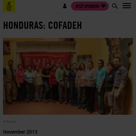
Direkt
Benutzermenü
JETZT SPENDEN!
zum
Inhalt
HONDURAS: COFADEH
© Private
November 2013