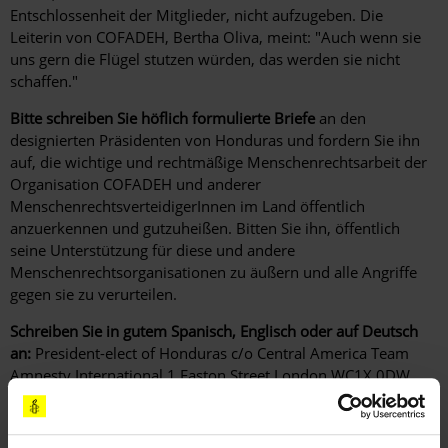
Entschlossenheit der Mitglieder, nicht aufzugeben. Die
Leiterin von COFADEH, Bertha Oliva, meint: "Auch wenn sie
uns gern die Flügel stutzen würden, das werden sie nicht
schaffen."
Bitte schreiben Sie höflich formulierte Briefe
an den
designierten Präsidenten von Honduras und fordern Sie ihn
auf, die wichtige und rechtmäßige Menschenrechtsarbeit der
Organisation COFADEH und anderer
MenschenrechtsverteidigerInnen im Land öffentlich
anzuerkennen und gutzuheißen. Bitten Sie ihn, öffentlich
seine Unterstützung für diese und andere
Menschenrechtsorganisationen zu äußern und alle Angriffe
gegen sie zu verurteilen.
Schreiben Sie in gutem Spanisch, Englisch oder auf Deutsch
an:
President-elect of Honduras c/o Central America Team
Amnesty International 1 Easton Street London WC1X 0DW
GROSSBRITANNIEN
(Standardbrief Luftpost bis 20g: € 0,75)
Senden Sie bitte eine Kopie Ihres Schreibens an:
Botschaft der