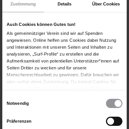
Republik Honduras S. E. Herrn Ramón Custodio Espinoza
Zustimmung
Details
Über Cookies
Cuxhavener Straße 14, 10555 Berlin Fax: 030 - 39 74 97 12 E-
Mail:
informacion.embahonduras.de@gmail.com
Auch Cookies können Gutes tun!
LÄNDER
Honduras
Als gemeinnütziger Verein sind wir auf Spenden
angewiesen. Online helfen uns Cookies dabei Nutzung
AI INDEX
und Interaktionen mit unseren Seiten und Inhalten zu
DEU 11/035/2013
analysieren, „Surf-Profile“ zu erstellen und die
Aufmerksamkeit von potentiellen Unterstützer*innen auf
Seiten Dritter zu wecken und für unsere
Diese Aktion ist beendet. Hier geht es zu aktuellen
Menschenrechtsarbeit zu gewinnen. Dafür brauchen wir
aber vorher deine Zustimmung. Du kannst Cookies für
Briefen gegen das Vergessen. Handle sofort!
Analysen, für Marketing und eingebettete Drittinhalte
auch ablehnen, oder deine Meinung jederzeit später
Einwilligungsauswahl
wieder ändern. Diesen Banner kannst Du über den Link
Notwendig
im Footer schnell wieder aufrufen.
Datenschutzerklärung
Weitere Informationen
Präferenzen