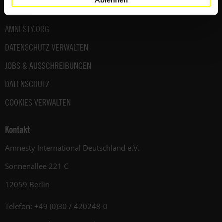
AMNESTY-MATERIAL
AMNESTY.ORG
DATENSCHUTZ VERWALTEN
JOBS & AUSSCHREIBUNGEN
DATENSCHUTZ
COOKIES VERWALTEN
Kontakt
Amnesty International Deutschland e.V.
Sonnenallee 221 C
12059 Berlin
Telefon: +49 (0)30 / 420248-0