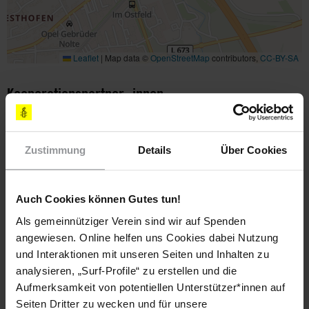
Leaflet
|
Map data ©
OpenStreetMap
contributors,
CC-BY-SA
Kooperationspartner_innen
Das Team der Stadtbücherei
Zustimmung
Details
Über Cookies
Teile diesen Beitrag
Auch Cookies können Gutes tun!
Als gemeinnütziger Verein sind wir auf Spenden
angewiesen. Online helfen uns Cookies dabei Nutzung
Aktuelle Aktionen
Alle anzeigen
und Interaktionen mit unseren Seiten und Inhalten zu
analysieren, „Surf-Profile“ zu erstellen und die
SUDAN: FORDERE EINE
Aufmerksamkeit von potentiellen Unterstützer*innen auf
SCHUTZTRUPPE FÜR DIE
Seiten Dritter zu wecken und für unsere