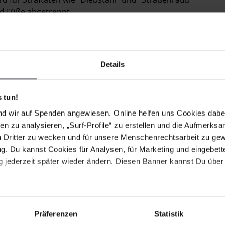
d Füße abgetrennt.
 unter anderem das Ausstechen von Augen, das Ziehen
rafe verhängt. Die Opfer können den Vollzug der Strafe
 Begnadigung gewähren.
Details
re dies ein Verstoß gegen die UN-Konvention gegen
gsstaat verpflichtet ist. Auch die Prinzipien der
 tun!
versammlung angenommen, würden verletzt werden.
nd wir auf Spenden angewiesen. Online helfen uns Cookies dabe
en zu analysieren, „Surf-Profile“ zu erstellen und die Aufmerksa
n Dritter zu wecken und für unsere Menschenrechtsarbeit zu ge
. Du kannst Cookies für Analysen, für Marketing und eingebettet
 jederzeit später wieder ändern. Diesen Banner kannst Du über 
Präferenzen
Statistik