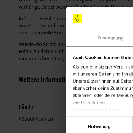
verhängt. Dabei werden Gliedmaßen wie Hände un
In früheren Fällen von Vergeltungsstrafen wurden
von Zähnen und – in Fällen von Mord – die Todesst
oder finanzielle Kompensation fordern oder eine
Zustimmung
Würde die Strafe an Ali al-Khawahir vollzogen, wä
Folter, zu deren Einhaltung Saudi-Arabien als Vertra
Auch Cookies können Gutes
medizinischen Ethik, wie durch die UNO General
Als gemeinnütziger Verein si
mit unseren Seiten und Inhalt
Weitere Informationen
Unterstützer*innen auf Seite
aber vorher deine Zustimmung
ablehnen, oder deine Meinung
wieder aufrufen.
Länder
Datenschutzerklärung
Saudi-Arabien
Einwilligungsauswahl
Notwendig