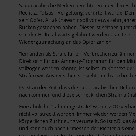
Saudi-arabische Medien berichteten über den Fall d
Recht zu "qisas", Vergeltung, verurteilt wurde. Demz
sein Opfer. Ali al-Khawahir soll vor etwa zehn Jahre
Rücken gestochen haben. Dieser ist seither quersch
von der Hüfte abwärts gelähmt werden – sollte er ni
Wiedergutmachung an das Opfer zahlen.
"Jemanden als Strafe für ein Verbrechen zu lähmen 
Direktorin für das Amnesty-Programm für den Mittl
vollzogen werden könnte, ist selbst im Kontext de
Strafen wie Auspeitschen vorsieht, höchst schocki
Es ist an der Zeit, dass die saudi-arabischen Behö
nachkommen und diese schrecklichen Strafmaßnah
Eine ähnliche "Lähmungsstrafe" wurde 2010 verhän
nicht vollstreckt worden. Immer wieder werden M
körperlichen Züchtigung verurteilt. So ist z.B. das
und kann auch nach Ermessen der Richter als eine 
verhängt werden. Bestrafung durch Amputation wird