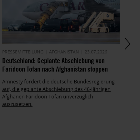
PRESSEMITTEILUNG
AFGHANISTAN
23.07.2026
AK
Deutschland: Geplante Abschiebung von
Ze
Faridoon Tofan nach Afghanistan stoppen
An
Ge
Amnesty fordert die deutsche Bundesregierung
auf, die geplante Abschiebung des 46-jährigen
Ze
Afghanen Faridoon Tofan unverzüglich
kä
auszusetzen.
no