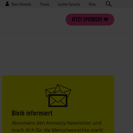
Benutzermenü
Presse
Mein Amnesty
Presse
Leichte Sprache
Shop
JETZT SPENDEN!
Bleib informiert
Header
Abonniere den Amnesty-Newsletter und
Text
mach dich für die Menschenrechte stark!