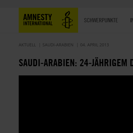
Direkt
zum
Hauptnavigation
AMNESTY
Inhalt
SCHWERPUNKTE
I
INTERNATIONAL
AKTUELL
SAUDI-ARABIEN
04. APRIL 2013
SAUDI-ARABIEN: 24-JÄHRIGEM