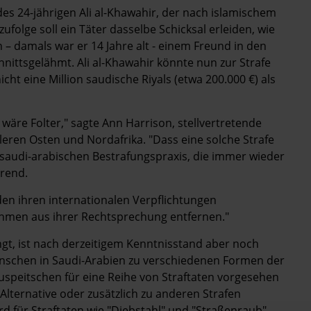
es 24-jährigen Ali al-Khawahir, der nach islamischem
ufolge soll ein Täter dasselbe Schicksal erleiden, wie
n – damals war er 14 Jahre alt - einem Freund in den
nittsgelähmt. Ali al-Khawahir könnte nun zur Strafe
cht eine Million saudische Riyals (etwa 200.000 €) als
wäre Folter," sagte Ann Harrison, stellvertretende
eren Osten und Nordafrika. "Dass eine solche Strafe
r saudi-arabischen Bestrafungspraxis, die immer wieder
erend.
rden ihren internationalen Verpflichtungen
men aus ihrer Rechtsprechung entfernen."
gt, ist nach derzeitigem Kenntnisstand aber noch
enschen in Saudi-Arabien zu verschiedenen Formen der
 Auspeitschen für eine Reihe von Straftaten vorgesehen
Alternative oder zusätzlich zu anderen Strafen
 für Straftaten wie "Diebstahl" und "Straßenraub"