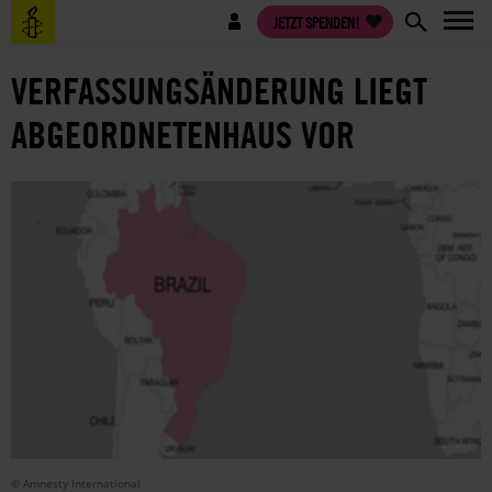
Direkt
Benutzermenü
JETZT SPENDEN!
zum
Inhalt
VERFASSUNGSÄNDERUNG LIEGT
ABGEORDNETENHAUS VOR
© Amnesty International