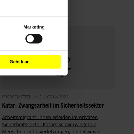
Marketing
Geht klar
PRESSEMITTEILUNG
07.04.2022
Katar: Zwangsarbeit im Sicherheitssektor
­Arbeitsmigrant_innen erleiden im privaten
Sicherheitssektor Katars schwerwiegende
Menschenrechtsverletzungen, die teilweise