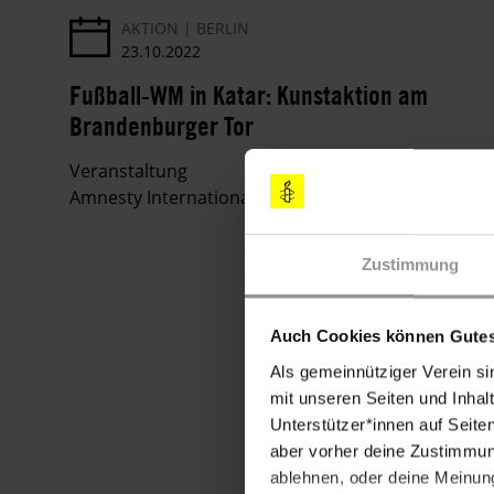
AKTION
BERLIN
23.10.2022
Fußball-WM in Katar: Kunstaktion am
Brandenburger Tor
Veranstaltung
Amnesty International Deutschland
Zustimmung
Auch Cookies können Gutes
Als gemeinnütziger Verein si
mit unseren Seiten und Inhalt
Unterstützer*innen auf Seite
aber vorher deine Zustimmung
ablehnen, oder deine Meinung