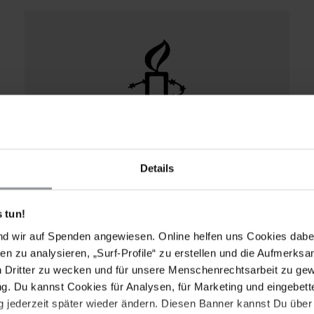
Details
AMNESTY JOURNAL
17.10.2022
"Ich werde mir diese WM wohl nicht
anschauen"
 tun!
nd wir auf Spenden angewiesen. Online helfen uns Cookies dabe
Sie spielte in der deutschen Bundesliga und
en zu analysieren, „Surf-Profile“ zu erstellen und die Aufmerksa
gründete nach ihrer Karriere eine
n Dritter zu wecken und für unsere Menschenrechtsarbeit zu ge
Menschenrechtsorganisation. Tuğba Tekkal über
. Du kannst Cookies für Analysen, für Marketing und eingebettet
Rassismus im Fußball und die WM in Katar.
 jederzeit später wieder ändern. Diesen Banner kannst Du über 