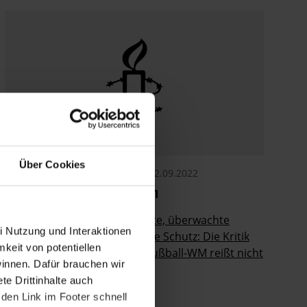
Über Cookies
AMNESTY JOURNAL
KATAR
12.09.2022
Weltmeister im Wegducken
Miserable Arbeitsschutzrechte, überwachte
i Nutzung und Interaktionen
Frauen und queere Fans ohne Schutz: Die Kritik
mkeit von potentiellen
an Katar als Gastgeber der Fußball-WM reißt nicht
winnen. Dafür brauchen wir
ab.
e Drittinhalte auch
den Link im Footer schnell