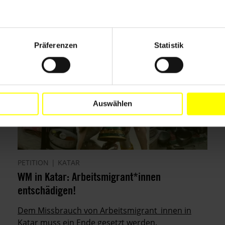
Präferenzen
Statistik
Auswählen
PETITION
KATAR
WM in Katar: Arbeitsmigrant*innen
entschädigen!
Dem Missbrauch von Arbeitsmigrant_innen in
Katar muss ein Ende gesetzt werden.