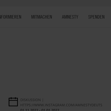
NFORMIEREN
MITMACHEN
AMNESTY
SPENDEN
DISKUSSION
HTTPS://WWW.INSTAGRAM.COM/AMNESTYDEUTSCHLA
01.11.2022
-
01.01.2022