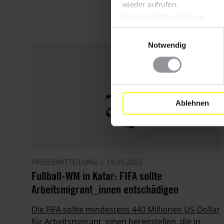
wieder aufrufen.
Datenschutzerklärung
Einwilligungsauswahl
Notwendig
Ablehnen
PRESSEMITTEILUNG
19.05.2022
Fußball-WM in Katar: FIFA sollte
Arbeitsmigrant_innen entschädigen
Die FIFA sollte mindestens 440 Millionen US-Dollar
für Arbeitsmigrant_innen bereitstellen, die in