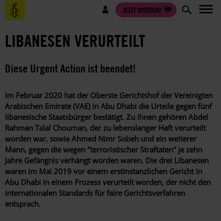
Direkt
Benutzermenü
JETZT SPENDEN!
zum
Inhalt
LIBANESEN VERURTEILT
Diese Urgent Action ist beendet!
Im
Februar 2020 hat der Oberste Gerichtshof der Vereinigten
Arabischen Emirate (VAE) in Abu Dhabi die Urteile gegen fünf
libanesische Staatsbürger bestätigt. Zu ihnen gehören Abdel
Rahman Talal Chouman, der zu lebenslanger Haft verurteilt
worden war, sowie Ahmed Nimr Sobeh und ein weiterer
Mann, gegen die wegen "terroristischer Straftaten" je zehn
Jahre Gefängnis verhängt worden waren.
Die drei Libanesen
waren im Mai 2019 vor einem erstinstanzlichen Gericht in
Abu Dhabi in einem Prozess verurteilt worden, der nicht den
internationalen Standards für faire Gerichtsverfahren
entsprach.