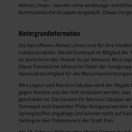
Aktivist_innen – wurden ohne eindeutige rechtlich
kommunistische Gruppen eingestuft. Dieses Vorgeh
Hintergrundinformation
Hintergrund
Die betroffenen Aktivist_innen sind für ihre friedl
Lokaljournalistin. Mariel Domequil ist Mitglied der
ist Sprecherin des
People Surge Network
. Mira Leg
(Neue Patriotische Allianz) im Osten der Inselgrup
Nationalratsmitglied für die Menschenrechtsorgan
Mira Legion und Marissa Cabaljao wird der illegale 
gegen Kaution aus der Haft entlassen werden, was 
geschehen ist. Die Kaution für Marissa Cabaljao wi
Domequil und Alexander Philip Abinguna wurden w
Sprengstoffen angeklagt und können nicht auf Kati
Gefängnis des Polizeireviers der Stadt Palo.