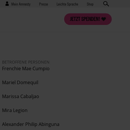
Benutzermenü
Presse
Mein Amnesty
Presse
Leichte Sprache
Shop
JETZT SPENDEN!
BETROFFENE PERSONEN
Frenchie Mae Cumpio
Mariel Domequil
Marissa Cabaljao
Mira Legion
Alexander Philip Abinguna