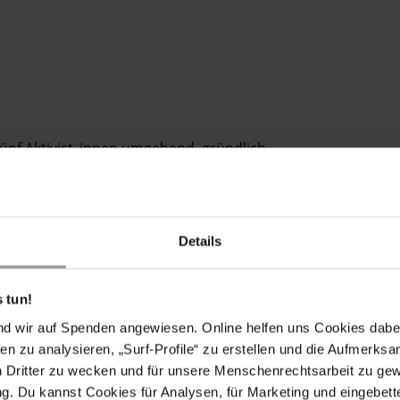
fünf Aktivist_innen umgehend, gründlich,
e als wahr herausstellen, dann lassen Sie bitte alle
iejenigen frei, die sich noch in Haft befinden. Gewähren
rfahren.
Details
 tun!
eitskräfte zeitgleich mehrere Durchsuchungen von
nd wir auf Spenden angewiesen. Online helfen uns Cookies dabe
rch. Dabei nahmen sie fünf Aktivist_innen fest:
en zu analysieren, „Surf-Profile“ zu erstellen und die Aufmerksa
aljao, Mira Legion und Alexander Philip Abinguna. Sie
n Dritter zu wecken und für unsere Menschenrechtsarbeit zu ge
gstoffe besessen haben. Die Umstände der
. Du kannst Cookies für Analysen, für Marketing und eingebettet