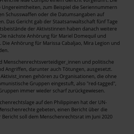
Frenchie Mae Cumpio einem Gericht vorgeführt. Die
ge Ungereimtheiten, zum Beispiel die Seriennummern
nen Schusswaffen oder die Datumsangaben auf
n. Das Gericht gab der Staatsanwaltschaft fünf Tage
htsbeistände der Aktivistinnen haben danach weitere
 Die nächste Anhörung für Mariel Domequil und
. Die Anhörung für Marissa Cabaljao, Mira Legion und
den.
ind Menschenrechtsverteidiger_innen und politische
d Angriffen, darunter auch Tötungen, ausgesetzt.
Aktivist_innen gehören zu Organisationen, die ohne
munistische Gruppen eingestuft, also "red-tagged",
Gruppen immer wieder scharf zurückgewiesen.
henrechtslage auf den Philippinen hat der UN-
nschenrechte gebeten, einen Bericht über die
 Bericht soll dem Menschenrechtsrat im Juni 2020