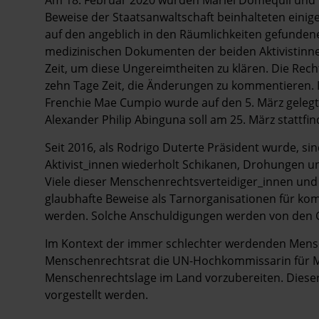
Am 18. Februar 2020 wurden Mariel Domequil und 
Beweise der Staatsanwaltschaft beinhalteten eini
auf den angeblich in den Räumlichkeiten gefunde
medizinischen Dokumenten der beiden Aktivistinne
Zeit, um diese Ungereimtheiten zu klären. Die Rec
zehn Tage Zeit, die Änderungen zu kommentieren.
Frenchie Mae Cumpio wurde auf den 5. März gelegt
Alexander Philip Abinguna soll am 25. März stattfin
Seit 2016, als Rodrigo Duterte Präsident wurde, s
Aktivist_innen wiederholt Schikanen, Drohungen un
Viele dieser Menschenrechtsverteidiger_innen und 
glaubhafte Beweise als Tarnorganisationen für kom
werden. Solche Anschuldigungen werden von den 
Im Kontext der immer schlechter werdenden Mensc
Menschenrechtsrat die UN-Hochkommissarin für Me
Menschenrechtslage im Land vorzubereiten. Dieser
vorgestellt werden.