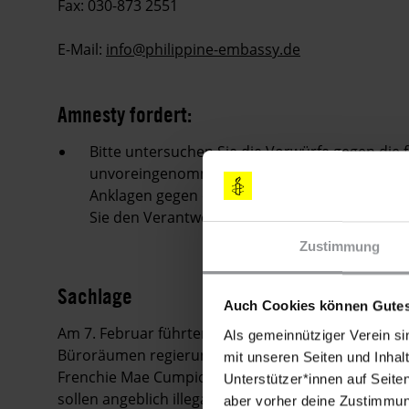
Fax: 030-873 2551
E-Mail:
info@philippine-embassy.de
Amnesty fordert:
Bitte untersuchen Sie die Vorwürfe gegen die 
unvoreingenommen und effektiv. Wenn sich dies
Anklagen gegen die Aktivist_innen fallen und d
Sie den Verantwortlichen ein faires Gerichtsve
Zustimmung
Sachlage
Auch Cookies können Gutes
Am 7. Februar führten die philippinischen Sicherh
Als gemeinnütziger Verein si
Büroräumen regierungskritischer Organisationen du
mit unseren Seiten und Inhalt
Frenchie Mae Cumpio, Mariel Domequil, Marissa Cab
Unterstützer*innen auf Seite
sollen angeblich illegale Schusswaffen und Spren
aber vorher deine Zustimmung