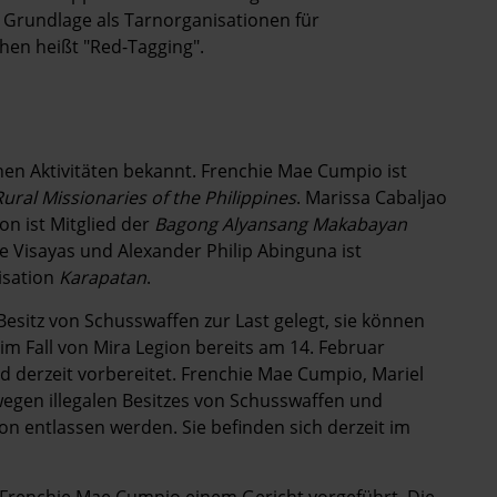
e Grundlage als Tarnorganisationen für
en heißt "Red-Tagging".
ichen Aktivitäten bekannt. Frenchie Mae Cumpio ist
Rural Missionaries of the Philippines
. Marissa Cabaljao
ion ist Mitglied der
Bagong Alyansang Makabayan
pe Visayas und Alexander Philip Abinguna ist
isation
Karapatan
.
Besitz von Schusswaffen zur Last gelegt, sie können
im Fall von Mira Legion bereits am 14. Februar
rd derzeit vorbereitet. Frenchie Mae Cumpio, Mariel
egen illegalen Besitzes von Schusswaffen und
on entlassen werden. Sie befinden sich derzeit im