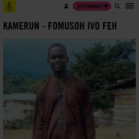
Direkt
Benutzermenü
JETZT SPENDEN!
zum
Inhalt
KAMERUN - FOMUSOH IVO FEH