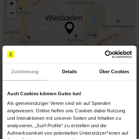
+
−
Leaflet
|
Map data ©
OpenStreetMap
contributors,
CC-BY-SA
Zustimmung
Details
Über Cookies
Kooperationspartner_innen
Auch Cookies können Gutes tun!
Wiesbadener Bündnis für Demokratie
Als gemeinnütziger Verein sind wir auf Spenden
angewiesen. Online helfen uns Cookies dabei Nutzung
und Interaktionen mit unseren Seiten und Inhalten zu
Links
analysieren, „Surf-Profile“ zu erstellen und die
Amnesty International Wiesbaden
Wiesbadener Bündnis für Demokratie
Aufmerksamkeit von potentiellen Unterstützer*innen auf