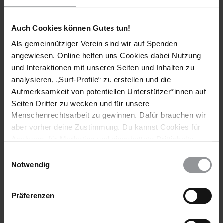
Auch Cookies können Gutes tun!
Als gemeinnütziger Verein sind wir auf Spenden
Bleib informiert
angewiesen. Online helfen uns Cookies dabei Nutzung
Header
Abonniere den Amnesty-Newsletter und mach dich
und Interaktionen mit unseren Seiten und Inhalten zu
Text
für die Menschenrechte stark!
analysieren, „Surf-Profile“ zu erstellen und die
Aufmerksamkeit von potentiellen Unterstützer*innen auf
Vorname
Seiten Dritter zu wecken und für unsere
Menschenrechtsarbeit zu gewinnen. Dafür brauchen wir
Nachname
aber vorher deine Zustimmung. Du kannst Cookies für
Analysen, für Marketing und eingebettete Drittinhalte
E-
auch ablehnen, oder deine Meinung jederzeit später
Mail
Einwilligungsauswahl
wieder ändern. Diesen Banner kannst Du über den Link
Notwendig
im Footer schnell wieder aufrufen.
Datenschutzerklärung
Ich habe die
Datenschutzrichtlinie
und die
Präferenzen
Nutzungsbedingungen
gelesen und stimme
ihnen zu.