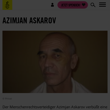
Direkt
Benutzermenü
JETZT SPENDEN!
zum
Inhalt
AZIMJAN ASKAROV
© Privat
Der Menschenrechtsverteidiger Azimjan Askarov verbüßt eine