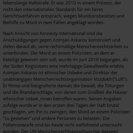
lebenslange Haftstrafe. Er war 2010 in einem Prozess, der
nicht den internationalen Standards für ein faires
Gerichtsverfahren entsprach, wegen Munitionsbesitzes und
Beihilfe zu Mord in zwei Fällen angeklagt worden.
Nach Ansicht von Amnesty International sind die
Anschuldigungen gegen Azimjan Askarov konstruiert und
zielen darauf ab, seine rechtmäßige Menschenrechtsarbeit zu
unterbinden. Der Mord an einem Polizisten, an dem er
beteiligt gewesen sein soll, wurde im Juni 2010 begangen, als
der Süden Kirgisistans eine mehrtägige Gewaltwelle erlebte.
Azimjan Askarov ist ethnischer Usbeke und Direktor der
unabhängigen Menschenrechtsorganisation
Vozdukh
("Luft").
Er filmte und fotografierte damals die Gewalt, die Tötungen
und die Brandanschläge, von denen zum Großteil die Häuser
ethnischer Usbek_innen betroffen waren. Seinen Angaben
zufolge wurde er in den ersten drei Tagen der Haft brutal
geschlagen, um ihn zu zwingen, den Mord an einem Polizisten
"zu gestehen" und andere Personen zu belasten. Die
Foltervorwürfe sind bis heute nicht zielführend untersucht
worden. Der UN-Menschenrechtsausschuss hat dagegen