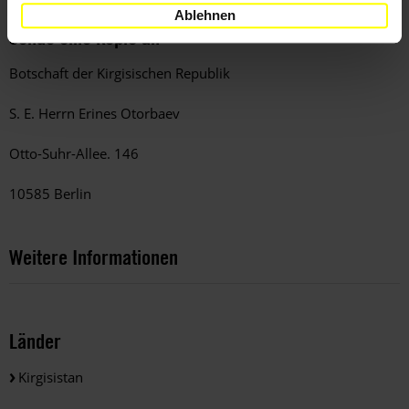
Ablehnen
Sende eine Kopie an
Botschaft der Kirgisischen Republik
S. E. Herrn Erines Otorbaev
Otto-Suhr-Allee. 146
10585 Berlin
Weitere Informationen
Länder
Kirgisistan