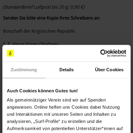
(Standardbrief Luftpost bis 20 g: 0,90 €)
Senden Sie bitte eine Kopie Ihres Schreibens an
:
Botschaft der Kirgisischen Republik
S. E. Herrn Erines Otorbaev
Otto-Suhr-Allee. 146, 10585 Berlin
Zustimmung
Details
Über Cookies
Fax: 030 – 34 78 13 62
E-Mail:
info@botschaft-kirgisien.de
Auch Cookies können Gutes tun!
(Standardbrief: 0,70 €)
Als gemeinnütziger Verein sind wir auf Spenden
LÄNDER
angewiesen. Online helfen uns Cookies dabei Nutzung
Kirgisistan
und Interaktionen mit unseren Seiten und Inhalten zu
analysieren, „Surf-Profile“ zu erstellen und die
Aufmerksamkeit von potentiellen Unterstützer*innen auf