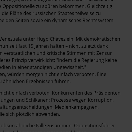
che Oppositionelle zu spüren bekommen. Gleichzeitig
 die Pläne des russischen Staates teilweise zu
f beiden Seiten ­sowie ein dynamisches Rechtssystem
 Venezuela unter Hugo Chávez ein. Mit demokratischen
n seit fast 15 Jahren halten – nicht zuletzt dank
n verstaatlichen und kritische Stimmen mit Zensur
eres Prinzip verwirklicht: "Indem die Regierung keine
edien in einer ständigen Ungewissheit."
ren, würden morgen nicht einfach verboten. Eine
u ähnlichen Ergebnissen führen.
icht einfach verboten, Konkurrenten des Präsidenten
gungen und Schikanen: Prozesse wegen Korruption,
waltungsentscheidungen, Medienkampagnen,
e sich plötzlich abwenden.
Dobson ähnliche Fälle zusammen: Oppositionsführer