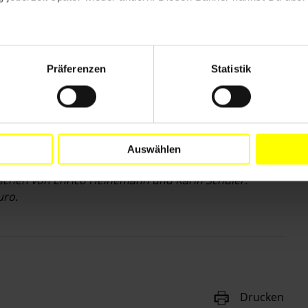
trotz des leicht verstaubt klingenden Titels – zur
cht nach Wegen, um die Diktatur zu erneuern, damit sie
h leistungsfähig bleibt", schreibt der US-Journalist in
, weil er auf die alten und neuen Mechanismen der
Präferenzen
Statistik
riffe funktionieren nur im Kontext und könnten sich
rscheidet die mögliche Medienmanipulation in
ahlrechtsreform in Russland gleich unter Verdacht, in
ten den Vorteil einer weiteren, vertiefenden Debatte.
Auswählen
zu vernehmen sein.
ischen von Enrico Heinemann und Karin Schuler.
uro.
Drucken