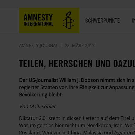
Direkt
zum
Hauptnavigation
AMNESTY
Inhalt
SCHWERPUNKTE
I
INTERNATIONAL
AMNESTY JOURNAL
28. MÄRZ 2013
TEILEN, HERRSCHEN UND DAZU
Der US-Journalist William J. Dobson nimmt sich in s
regierter Staaten vor. Ihre Fähigkeit zur ­Anpassun
Bevölkerung bleibt.
Von Maik Söhler
Diktatur 2.0" steht in dicken Lettern auf dem Tite
Warum geht es hier nicht um Nordkorea, Iran, We
Russland, Venezuela, China, Malaysia und Ägypten?