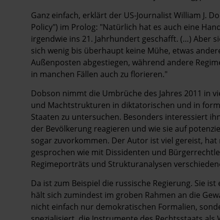
Ganz einfach, erklärt der US-Journalist William J. 
Policy") im Prolog: "Natürlich hat es auch eine Ha
irgendwie ins 21. Jahrhundert geschafft. (…) Aber s
sich wenig bis überhaupt keine Mühe, etwas anderes 
Außenposten abgestiegen, während andere Regimes 
in manchen Fällen auch zu florieren."
Dobson nimmt die Umbrüche des Jahres 2011 in vie
und Machtstrukturen in diktatorischen und in form
Staaten zu untersuchen. Besonders interessiert i
der Bevölkerung reagieren und wie sie auf potenz
sogar zuvorkommen. Der Autor ist viel gereist, ha
gesprochen wie mit Dissidenten und Bürgerrechtlern
Regimeporträts und Strukturanalysen verschiedene
Da ist zum Beispiel die russische Regierung. Sie is
hält sich zumindest im groben Rahmen an die Gewal
nicht einfach nur demokratischen Formalien, sonde
spezialisiert, die Instrumente des Rechtsstaats al