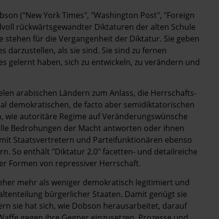
Dobson ("New York Times", "Washington Post", "Foreign
ndvoll rückwärtsgewandter Diktaturen der alten Schule
ie stehen für die Vergangenheit der Diktatur. Sie geben
darzustellen, als sie sind. Sie sind zu fernen
gelernt haben, sich zu entwickeln, zu verändern und
len arabischen Ländern zum Anlass, die Herrschafts-
al demokratischen, de facto aber semidiktatorischen
hn, wie autoritäre Regime auf Veränderungswünsche
ielle Bedrohungen der Macht antworten oder ihnen
t mit Staatsvertretern und Parteifunktionären ebenso
. So enthält "Diktatur 2.0" facetten- und detailreiche
r Formen von repressiver Herrschaft.
t eher mehr als weniger demokratisch legitimiert und
tenteilung bürgerlicher Staaten. Damit genügt sie
rn sie hat sich, wie Dobson herausarbeitet, darauf
s Waffe gegen ihre Gegner einzusetzen. Prozesse und