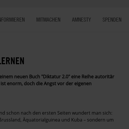
NFORMIEREN
MITMACHEN
AMNESTY
SPENDEN
LERNEN
einem neuen Buch "Diktatur 2.0" eine Reihe ­autoritär
g ist enorm, doch die Angst vor der eigenen
l und schon nach den ersten Seiten wundert man sich:
ißrussland, Äquatorialguinea und Kuba – sondern um