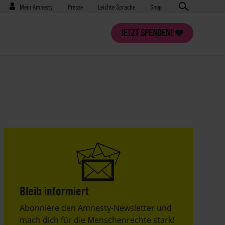
Benutzermenü
Presse
Mein Amnesty
Presse
Leichte Sprache
Shop
JETZT SPENDEN!
Bleib informiert
Header
Abonniere den Amnesty-Newsletter und
Text
mach dich für die Menschenrechte stark!