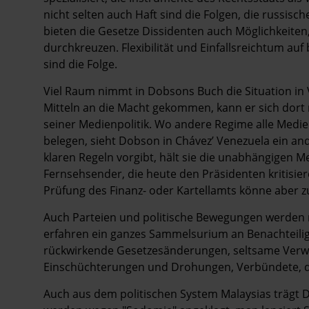
nicht selten auch Haft sind die Folgen, die russis
bieten die Gesetze Dissidenten auch Möglichkeiten,
durchkreuzen. Flexibilität und Einfallsreichtum au
sind die Folge.
Viel Raum nimmt in Dobsons Buch die Situation in
Mitteln an die Macht gekommen, kann er sich dort nu
seiner Medienpolitik. Wo andere Regime alle Medie
belegen, sieht Dobson in Chávez’ Venezuela ein and
klaren Regeln vorgibt, hält sie die unabhängigen M
Fernsehsender, die heute den Präsidenten kritisie
Prüfung des Finanz- oder Kartellamts könne aber z
Auch Parteien und politische Bewegungen werden n
erfahren ein ganzes Sammelsurium an Benachteili
rückwirkende Gesetzesänderungen, seltsame Ver
Einschüchterungen und Drohungen, Verbündete, di
Auch aus dem politischen System Malaysias trägt 