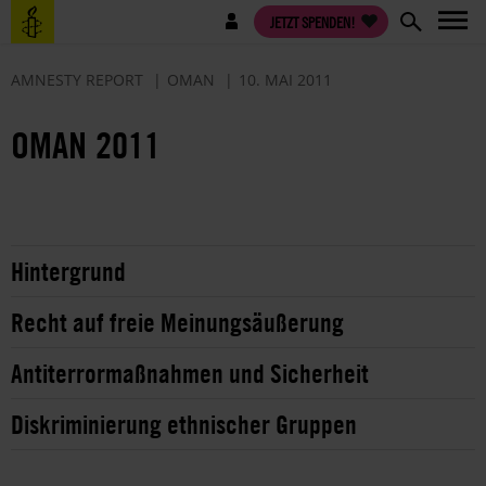
Direkt
Benutzermenü
JETZT SPENDEN!
zum
Inhalt
AMNESTY REPORT
OMAN
10. MAI 2011
OMAN 2011
Hintergrund
Recht auf freie Meinungsäußerung
Antiterrormaßnahmen und Sicherheit
Diskriminierung ethnischer Gruppen