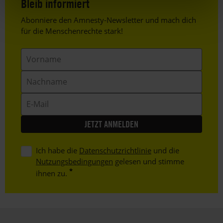
Bleib informiert
Header
Abonniere den Amnesty-Newsletter und mach dich
Text
für die Menschenrechte stark!
Vorname
Nachname
E-
Mail
Ich habe die
Datenschutzrichtlinie
und die
Nutzungsbedingungen
gelesen und stimme
ihnen zu.