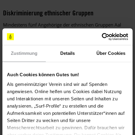
Diskriminierung ethnischer Gruppen
Mindestens fünf Angehörige der ethnischen Gruppen Aal
Tawayya und Aal Khalifayan litten 2010 weiterhin unter
wirtschaftlicher und sozialer Benachteiligung, nachdem das
Innenministerium 2006 beschlossen hatte, die Namen der
beiden Ethnien in "Awlad Tawayya" und "Awlad Khalifayn" zu
Zustimmung
Details
Über Cookies
ändern und sie der Hauptgruppe der al-Harithi zuzuordnen. In
der Praxis bedeutet dies, dass die beiden ethnischen Gruppen
nun einen niedrigeren Status – nämlich den von akhdam
Auch Cookies können Gutes tun!
(Dienern) – gegenüber der Hauptgruppe einnehmen. Die
Regierung ließ verlauten, dass der Beschwerde der beiden
Als gemeinnütziger Verein sind wir auf Spenden
Ethnien Rechnung getragen worden sei. Einige Angehörige
angewiesen. Online helfen uns Cookies dabei Nutzung
beider Gruppen haben Berichten zufolge jedoch weiterhin
und Interaktionen mit unseren Seiten und Inhalten zu
Probleme bei der Verlängerung ihrer Personalausweise, die
analysieren, „Surf-Profile“ zu erstellen und die
notwendig sind, um ein Geschäft zu eröffnen,
Aufmerksamkeit von potentiellen Unterstützer*innen auf
Reisedokumente zu beantragen und Angelegenheiten wie
Seiten Dritter zu wecken und für unsere
Scheidungen oder Erbschaften zu regeln.
Menschenrechtsarbeit zu gewinnen. Dafür brauchen wir
aber vorher deine Zustimmung. Du kannst Cookies für