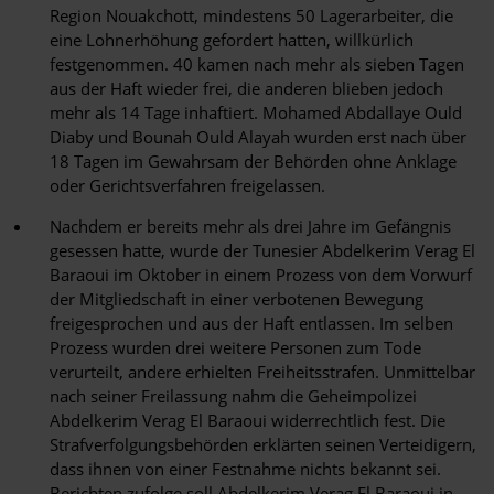
Region Nouakchott, mindestens 50 Lagerarbeiter, die
eine Lohnerhöhung gefordert hatten, willkürlich
festgenommen. 40 kamen nach mehr als sieben Tagen
aus der Haft wieder frei, die anderen blieben jedoch
mehr als 14 Tage inhaftiert. Mohamed Abdallaye Ould
Diaby und Bounah Ould Alayah wurden erst nach über
18 Tagen im Gewahrsam der Behörden ohne Anklage
oder Gerichtsverfahren freigelassen.
Nachdem er bereits mehr als drei Jahre im Gefängnis
gesessen hatte, wurde der Tunesier Abdelkerim Verag El
Baraoui im Oktober in einem Prozess von dem Vorwurf
der Mitgliedschaft in einer verbotenen Bewegung
freigesprochen und aus der Haft entlassen. Im selben
Prozess wurden drei weitere Personen zum Tode
verurteilt, andere erhielten Freiheitsstrafen. Unmittelbar
nach seiner Freilassung nahm die Geheimpolizei
Abdelkerim Verag El Baraoui widerrechtlich fest. Die
Strafverfolgungsbehörden erklärten seinen Verteidigern,
dass ihnen von einer Festnahme nichts bekannt sei.
Berichten zufolge soll Abdelkerim Verag El Baraoui in