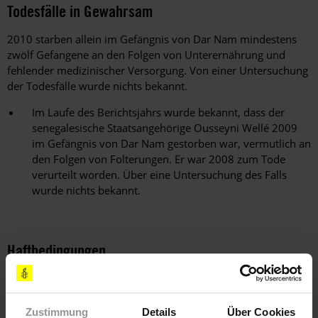
Todesfälle in Gewahrsam
2010 starben allein im Gefängnis von Dar Nam mindestens
zwölf Gefangene an den Folgen von Unterernährung und
fehlender medizinischer Versorgung. Von einer Untersuchung
der Todesfälle wurde nichts bekannt.
Im Laufe des Berichtsjahrs wurde bekannt, dass der
senegalesische Staatsangehörige Ousseyni Wellé 2009
im Gefängnis von Dar Nam gestorben war, vermutlich an
den Folgen von Folterungen. Er war 2008 zum Tode
verurteilt worden. Über eine Untersuchung des Falls
wurde nichts bekannt.
Haftbedingungen
Nach wie vor wurden Hunderte in überfüllten Gefängnissen
festgehalten, in denen es kaum sanitäre Einrichtungen gab.
Die medizinische Betreuung war nicht adäquat und das Essen
Zustimmung
Details
Über Cookies