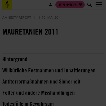
Direkt
Benutzermenü
JETZT SPENDEN!
zum
Inhalt
AMNESTY REPORT
10. MAI 2011
MAURETANIEN 2011
Hintergrund
Willkürliche Festnahmen und Inhaftierungen
Antiterrormaßnahmen und Sicherheit
Folter und andere Misshandlungen
Todesfälle in Gewahrsam