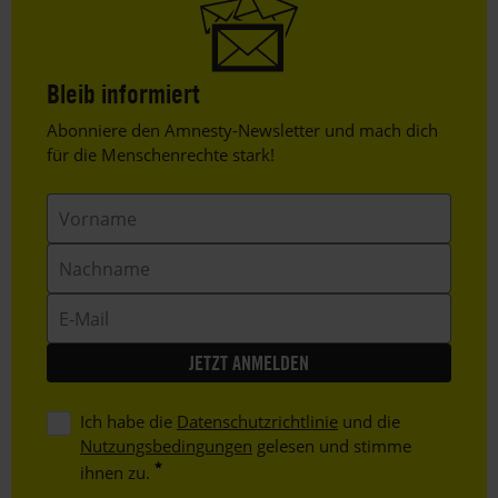
Bleib informiert
Header
Abonniere den Amnesty-Newsletter und mach dich
Text
für die Menschenrechte stark!
Vorname
Nachname
E-
Mail
Ich habe die
Datenschutzrichtlinie
und die
Nutzungsbedingungen
gelesen und stimme
ihnen zu.