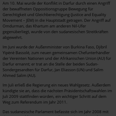
Am 10. Mai wurde der Konflikt in Darfur durch einen Angriff
der bewaffneten Oppositionsgruppe Bewegung für
Gerechtigkeit und Gleichberechtigung (Justice and Equality
Movement – JEM) in die Hauptstadt getragen. Der Angriff auf
Omdurman, das Khartum am anderen Nil-Ufer
gegenüberliegt, wurde von den sudanesischen Streitkräften
abgewehrt.
Im Juni wurde der Außenminister von Burkina Faso, Djibril
Yipènè Bassolé, zum neuen gemeinsamen Chefunterhändler
der Vereinten Nationen und der Afrikanischen Union (AU) für
Darfur ernannt; er trat an die Stelle der beiden Sudan-
Sondergesandten für Darfur, Jan Eliasson (UN) und Salim
Ahmed Salim (AU).
Im Juli erließ die Regierung ein neues Wahlgesetz. Außerdem
kündigte sie an, dass die nächsten Präsidentschaftswahlen im
Juli 2009 stattfinden würden, ein wichtiger Schritt auf dem
Weg zum Referendum im Jahr 2011.
Das sudanesische Parlament befasste sich im Jahr 2008 mit