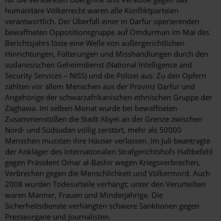
humanitäre Völkerrecht waren alle Konfliktparteien
verantwortlich. Der Überfall einer in Darfur operierenden
bewaffneten Oppositionsgruppe auf Omdurman im Mai des
Berichtsjahrs löste eine Welle von außergerichtlichen
Hinrichtungen, Folterungen und Misshandlungen durch den
sudanesischen Geheimdienst (National Intelligence and
Security Services – NISS) und die Polizei aus. Zu den Opfern
zählten vor allem Menschen aus der Provinz Darfur und
Angehörige der schwarzafrikanischen ethnischen Gruppe der
Zaghawa. Im selben Monat wurde bei bewaffneten
Zusammenstößen die Stadt Abyei an der Grenze zwischen
Nord- und Südsudan völlig zerstört, mehr als 50000
Menschen mussten ihre Häuser verlassen. Im Juli beantragte
der Ankläger des Internationalen Strafgerichtshofs Haftbefehl
gegen Präsident Omar al-Bashir wegen Kriegsverbrechen,
Verbrechen gegen die Menschlichkeit und Völkermord. Auch
2008 wurden Todesurteile verhängt; unter den Verurteilten
waren Männer, Frauen und Minderjährige. Die
Sicherheitsdienste verhängten schwere Sanktionen gegen
Presseorgane und Journalisten.