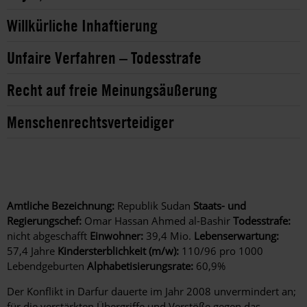
Willkürliche Inhaftierung
Unfaire Verfahren – Todesstrafe
Recht auf freie Meinungsäußerung
Menschenrechtsverteidiger
Amtliche Bezeichnung:
Republik Sudan
Staats- und
Regierungschef:
Omar Hassan Ahmed al-Bashir
Todesstrafe:
nicht abgeschafft
Einwohner:
39,4 Mio.
Lebenserwartung:
57,4 Jahre
Kindersterblichkeit (m/w):
110/96 pro 1000
Lebendgeburten
Alphabetisierungsrate:
60,9%
Der Konflikt in Darfur dauerte im Jahr 2008 unvermindert an;
für die verstärkten Übergriffe und Verstöße gegen das