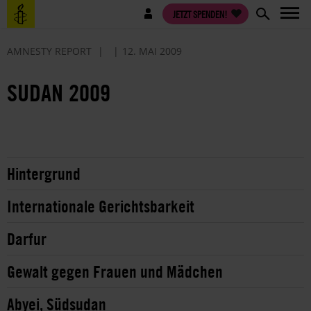
Direkt
Benutzermenü
JETZT SPENDEN!
zum
Inhalt
AMNESTY REPORT
12. MAI 2009
SUDAN 2009
Hintergrund
Internationale Gerichtsbarkeit
Darfur
Gewalt gegen Frauen und Mädchen
Abyei, Südsudan