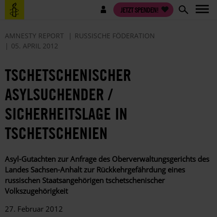
Direkt
Benutzermenü
JETZT SPENDEN!
zum
Inhalt
AMNESTY REPORT
RUSSISCHE FÖDERATION
05. APRIL 2012
TSCHETSCHENISCHER
ASYLSUCHENDER /
SICHERHEITSLAGE IN
TSCHETSCHENIEN
Asyl-Gutachten zur Anfrage des Oberverwaltungsgerichts des
Landes Sachsen-Anhalt zur Rückkehrgefährdung eines
russischen Staatsangehörigen tschetschenischer
Volkszugehörigkeit
27. Februar 2012