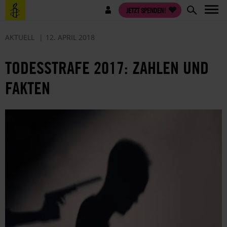
Direkt
Benutzermenü
JETZT SPENDEN!
zum
Inhalt
AKTUELL
12. APRIL 2018
TODESSTRAFE 2017: ZAHLEN UND
FAKTEN