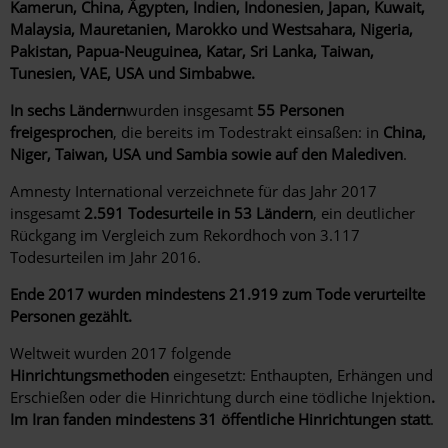
Kamerun, China, Ägypten, Indien, Indonesien, Japan, Kuwait,
Malaysia, Mauretanien, Marokko und Westsahara, Nigeria,
Pakistan, Papua-Neuguinea, Katar, Sri Lanka, Taiwan,
Tunesien, VAE, USA und Simbabwe.
In sechs Ländern
wurden insgesamt
55 Personen
freigesprochen
, die bereits im Todestrakt einsaßen: in
China,
Niger, Taiwan, USA und Sambia sowie auf den Malediven
.
Amnesty International verzeichnete für das Jahr 2017
insgesamt
2.591 Todesurteile in 53 Ländern
, ein deutlicher
Rückgang im Vergleich zum Rekordhoch von 3.117
Todesurteilen im Jahr 2016.
Ende 2017 wurden mindestens 21.919 zum Tode verurteilte
Personen gezählt.
Weltweit wurden 2017 folgende
Hinrichtungsmethoden
eingesetzt: Enthaupten, Erhängen und
Erschießen oder die Hinrichtung durch eine tödliche Injektion
.
Im Iran fanden mindestens 31 öffentliche Hinrichtungen statt
.