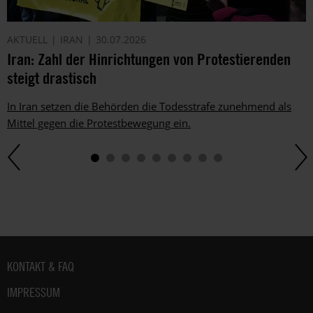
AKTUELL
IRAN
30.07.2026
Iran: Zahl der Hinrichtungen von Protestierenden
steigt drastisch
In Iran setzen die Behörden die Todesstrafe zunehmend als
Mittel gegen die Protestbewegung ein.
Fußbereich
KONTAKT & FAQ
IMPRESSUM