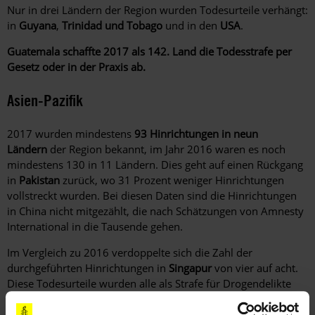
Nur in drei Ländern der Region wurden Todesurteile verhängt:
in
Guyana
,
Trinidad
und Tobago
und in den
USA
.
Guatemala schaffte 2017 als 142. Land die Todesstrafe per
Gesetz oder in der Praxis ab.
Asien-Pazifik
2017 wurden mindestens
93 Hinrichtungen in neun
Ländern
der Region bekannt, im Jahr 2016 waren es noch
mindestens 130 in 11 Ländern. Dies geht auf einen Rückgang
in
Pakistan
zurück, wo 31 Prozent weniger Hinrichtungen
vollstreckt wurden. Bei diesen Daten sind die Hinrichtungen
in China nicht mitgezählt, die nach Schätzungen von Amnesty
International in die Tausende gehen.
Im Vergleich zu 2016 verdoppelte sich die Zahl der
durchgeführten Hinrichtungen in
Singapur
von vier auf acht.
Diese Todesurteile wurden alle als Strafe für Drogendelikte
verhängt.