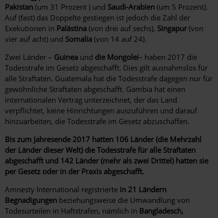
Pakistan
(um 31 Prozent ) und
Saudi-Arabien
(um 5 Prozent).
Auf (fast) das Doppelte gestiegen ist jedoch die Zahl der
Exekutionen in
Palästina
(von drei auf sechs),
Singapur
(von
vier auf acht) und
Somalia
(von 14 auf 24).
Zwei Länder –
Guinea
und
die Mongolei
– haben 2017 die
Todesstrafe im Gesetz abgeschafft. Dies gilt ausnahmslos für
alle Straftaten. Guatemala hat die Todesstrafe dagegen nur für
gewöhnliche Straftaten abgeschafft. Gambia hat einen
internationalen Vertrag unterzeichnet, der das Land
verpflichtet, keine Hinrichtungen auszuführen und darauf
hinzuarbeiten, die Todesstrafe im Gesetz abzuschaffen.
Bis zum Jahresende 2017 hatten 106 Länder (die Mehrzahl
der Länder dieser Welt) die Todesstrafe für alle Straftaten
abgeschafft und 142 Länder (mehr als zwei Drittel) hatten sie
per Gesetz oder in der Praxis abgeschafft.
Amnesty International registrierte
in 21 Ländern
Begnadigungen
beziehungsweise die Umwandlung von
Todesurteilen in Haftstrafen, nämlich in
Bangladesch,