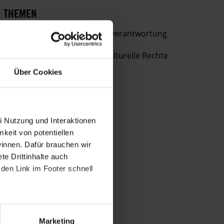
Bestimmungen
THEMEN
des
DSGVO
Indigene
Unternehmensverantwortung
verarbeitet.
Wirtschaftliche, soziale & kulturelle Rechte
Über
die
Über Cookies
Arbeit
und
die
Möglichkeiten
i Nutzung und Interaktionen
der
mkeit von potentiellen
Unterstützung
winnen. Dafür brauchen wir
von
e Drittinhalte auch
Amnesty
den Link im Footer schnell
informieren
wir
dich
ggf.
Marketing