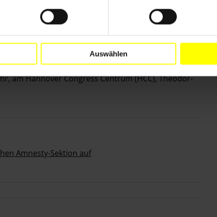
sive Einschränkungen der Bewegungsfreiheit und
Auswählen
 Uhr, am Hannover Congress Centrum (HCC), Theodor-
schen Amnesty-Sektion auf