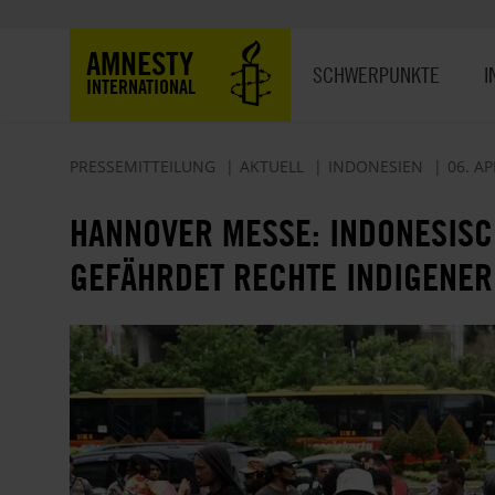
Direkt
zum
Hauptnavigation
AMNESTY
Inhalt
SCHWERPUNKTE
I
INTERNATIONAL
PRESSEMITTEILUNG
AKTUELL
INDONESIEN
06. AP
HANNOVER MESSE: INDONESIS
GEFÄHRDET RECHTE INDIGENE