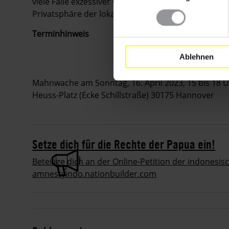
viele Fälle exzessiver Gewaltanwendung sowie mas
Privatsphäre der lokalen Bevölkerung.
Terminhinweis
Ablehnen
Mahnwache am Sonntag, 16. April 2023, 15 bis 18
Heuss-Platz (Ecke Schillstraße) 30175 Hannover
Setze dich für die Rechte der Papua ein!
Beteilige dich an der Online-Petition der indonesi
amnestyindo.nationbuilder.com