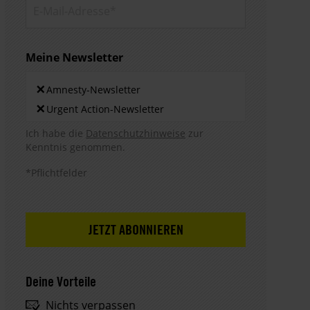
E-Mail-
Adresse*
Meine Newsletter
Newsletters
×
Amnesty-Newsletter
×
Urgent Action-Newsletter
Hinweis DSE
Ich habe die
Datenschutzhinweise
zur
Kenntnis genommen.
*Pflichtfelder
Deine Vorteile
Nichts verpassen