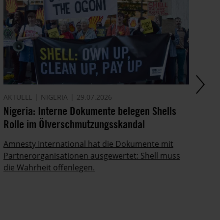
AKTUELL
NIGERIA
29.07.2026
AM
Nigeria: Interne Dokumente belegen Shells
Di
Rolle im Ölverschmutzungsskandal
In
Po
Amnesty International hat die Dokumente mit
ab
Partnerorganisationen ausgewertet: Shell muss
die Wahrheit offenlegen.