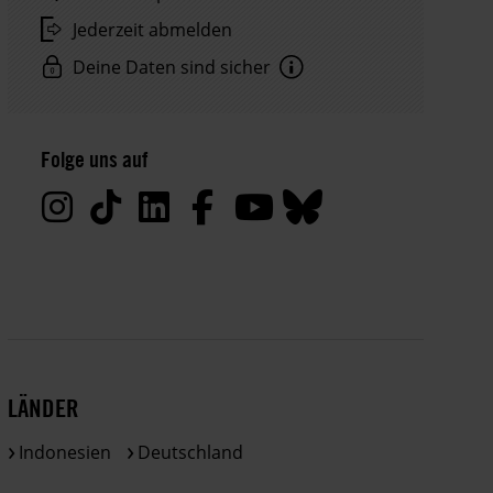
Jederzeit abmelden
Deine Daten sind sicher
Hinweis
Datenschutz:
Folge uns auf
Deine
Daten
werden
von
uns
nur
zu
satzungsgemäßen
Zwecken
LÄNDER
und
gemäß
Indonesien
Deutschland
der
gesetzlichen