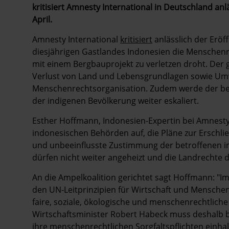
kritisiert Amnesty International in Deutschland anl
April.
Amnesty International
kritisiert
anlässlich der Erö
diesjährigen Gastlandes Indonesien die Menschen
mit einem Bergbauprojekt zu verletzen droht. Der
Verlust von Land und Lebensgrundlagen sowie Um
Menschenrechtsorganisation. Zudem werde der bere
der indigenen Bevölkerung weiter eskaliert.
Esther Hoffmann, Indonesien-Expertin bei Amnesty I
indonesischen Behörden auf, die Pläne zur Erschlie
und unbeeinflusste Zustimmung der betroffenen in
dürfen nicht weiter angeheizt und die Landrechte d
An die Ampelkoalition gerichtet sagt Hoffmann: "Im
den UN-Leitprinzipien für Wirtschaft und Menschen
faire, soziale, ökologische und menschenrechtlich
Wirtschaftsminister Robert Habeck muss deshalb b
ihre menschenrechtlichen Sorgfaltspflichten einh