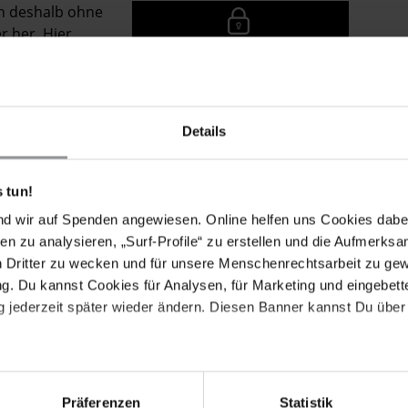
en deshalb ohne
r her. Hier
DATENSCHUTZEINSTELLUNGEN
eine Verbindung
VERWALTEN
Details
 tun!
nd wir auf Spenden angewiesen. Online helfen uns Cookies dabe
egt im Bezirk Intan Jaya. Die Pläne für den Abbau
en zu analysieren, „Surf-Profile“ zu erstellen und die Aufmerksa
e Regierung im September 2020 bekannt. Das Projekt
n Dritter zu wecken und für unsere Menschenrechtsarbeit zu ge
es indonesischen Ministeriums für Energie und
. Du kannst Cookies für Analysen, für Marketing und eingebettet
 indigenen Bevölkerung haben das Bergbauprojekt
 jederzeit später wieder ändern. Diesen Banner kannst Du über 
 in der Region der geplanten Goldmine zwölf
durch indonesische Behörden
dokumentiert
, außerdem
Präferenzen
Statistik