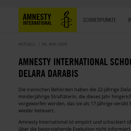
Direkt
zum
Hauptnavigation
AMNESTY
Inhalt
SCHWERPUNKTE
I
INTERNATIONAL
AKTUELL
04. MAI 2009
AMNESTY INTERNATIONAL SCHO
DELARA DARABIS
Die iranischen Behörden haben die 22-jährige Delara
minderjährige Straftäterin, die dieses Jahr hinger
vorgeworfen worden, das sie als 17-Jährige verübt
wieder beteuert.
Amnesty International ist empört und schockiert üb
über die bevorstehende Exekution nicht informiert