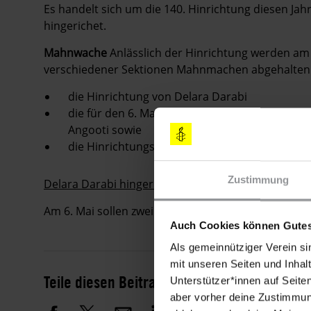
Es handelt sich um die 140. Hinrichtung diesen Jah
hingerichet.
Mahnwache
Anlässlich der Hinrichtung werden a
verschiedener Sektionen Mahnmachen abgehalten. 
die Hinrichtung von Delara Darabi
die für den 6. Mai vorgesehenen Hinrichtungen
Angooti sowie
die Hinrichtungspraxis im Iran.
Zustimmung
Delara Darabi hingerichtet
Am 6. Mai sollen zwei weitere minderjährige Straft
Auch Cookies können Gutes
Als gemeinnütziger Verein si
mit unseren Seiten und Inhalt
Teile diesen Beitrag
Unterstützer*innen auf Seite
aber vorher deine Zustimmung