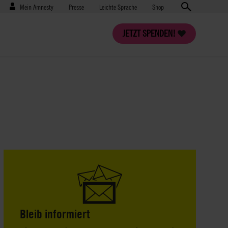
Benutzermenü
Presse
Mein Amnesty
Presse
Leichte Sprache
Shop
JETZT SPENDEN!
Bleib informiert