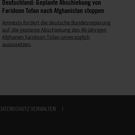
Deutschland: Geplante Abschiebung von
Ze
Faridoon Tofan nach Afghanistan stoppen
An
Ge
Amnesty fordert die deutsche Bundesregierung
auf, die geplante Abschiebung des 46-jährigen
Ze
Afghanen Faridoon Tofan unverzüglich
kä
auszusetzen.
no
DATENSCHUTZ VERWALTEN