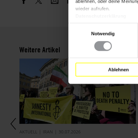
ablehnen, oder deine Meinung
wieder aufrufen.
Datenschutzerklärung
Einwilligungsauswahl
Notwendig
Weitere Artikel
Ablehnen
AKTUELL
IRAN
30.07.2026