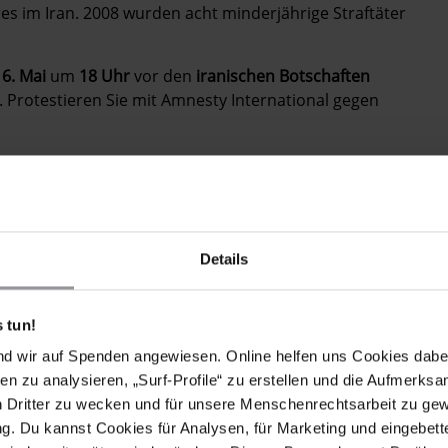
res im Iran. 2008 wurden acht minderjährige Straftäter
m
6. Mai
um
18 Uhr
vor den
iranischen Botschaften
Protestieren Sie mit Amnesty International gegen
 der minderjährigen Straftäter Amir Khaleqi und Safar
Details
äter hingerichtet werden.
Mehr auf Englisch
 tun!
nd wir auf Spenden angewiesen. Online helfen uns Cookies dabe
en zu analysieren, „Surf-Profile“ zu erstellen und die Aufmerksa
n Dritter zu wecken und für unsere Menschenrechtsarbeit zu ge
. Du kannst Cookies für Analysen, für Marketing und eingebettet