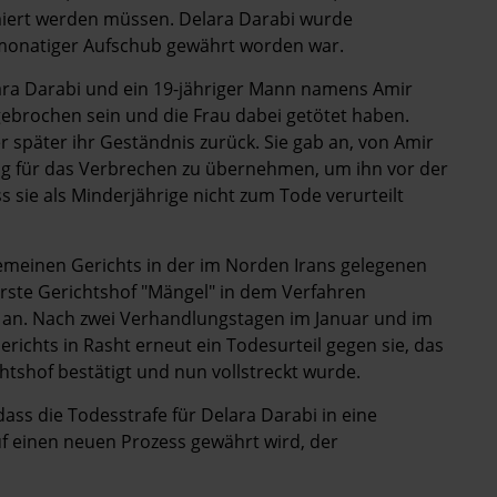
miert werden müssen. Delara Darabi wurde
eimonatiger Aufschub gewährt worden war.
lara Darabi und ein 19-jähriger Mann namens Amir
ebrochen sein und die Frau dabei getötet haben.
 später ihr Geständnis zurück. Sie gab an, von Amir
ng für das Verbrechen zu übernehmen, um ihn vor der
 sie als Minderjährige nicht zum Tode verurteilt
emeinen Gerichts in der im Norden Irans gelegenen
rste Gerichtshof "Mängel" in dem Verfahren
g an. Nach zwei Verhandlungstagen im Januar und im
richts in Rasht erneut ein Todesurteil gegen sie, das
tshof bestätigt und nun vollstreckt wurde.
dass die Todesstrafe für Delara Darabi in eine
f einen neuen Prozess gewährt wird, der