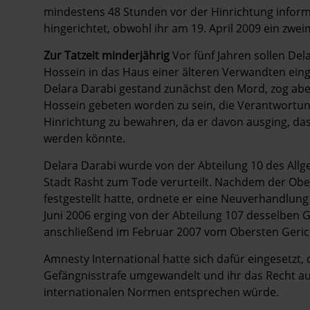
mindestens 48 Stunden vor der Hinrichtung infor
hingerichtet, obwohl ihr am 19. April 2009 ein zw
Zur Tatzeit minderjährig
Vor fünf Jahren sollen De
Hossein in das Haus einer älteren Verwandten eing
Delara Darabi gestand zunächst den Mord, zog aber
Hossein gebeten worden zu sein, die Verantwortu
Hinrichtung zu bewahren, da er davon ausging, dass
werden könnte.
Delara Darabi wurde von der Abteilung 10 des Allg
Stadt Rasht zum Tode verurteilt. Nachdem der Obe
festgestellt hatte, ordnete er eine Neuverhandlun
Juni 2006 erging von der Abteilung 107 desselben Ge
anschließend im Februar 2007 vom Obersten Gerich
Amnesty International hatte sich dafür eingesetzt, 
Gefängnisstrafe umgewandelt und ihr das Recht au
internationalen Normen entsprechen würde.