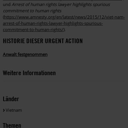
und
Arrest of human rights lawyer highlights spurious
commitment to human rights
(
https://www.amnesty.org/en/latest/news/2015/12/viet-nam-
arrest-of-human-rights-lawyer-highlights-spurious-
commitment-to-human-rights/
).
HISTORIE DIESER URGENT ACTION
Anwalt festgenommen
Weitere Informationen
Länder
Vietnam
Themen