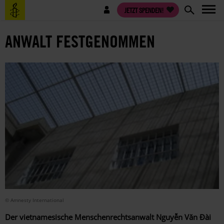
Direkt
Benutzermenü
JETZT SPENDEN!
zum
Inhalt
ANWALT FESTGENOMMEN
© Amnesty International
Der vietnamesische Menschenrechtsanwalt Nguyễn Văn Đài