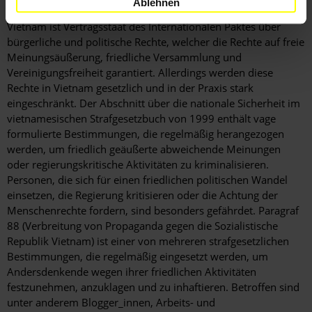
Ereignisse besorgt gezeigt.
Ablehnen
Vietnam ist Vertragsstaat des Internationalen Paktes über
bürgerliche und politische Rechte, welcher die Rechte auf freie
Meinungsäußerung, friedliche Versammlung und
Vereinigungsfreiheit garantiert. Allerdings werden diese
Rechte in Vietnam gesetzlich und in der Praxis stark
eingeschränkt. Der Abschnitt über die nationale Sicherheit im
vietnamesischen Strafgesetzbuch von 1999 enthält vage
formulierte Bestimmungen, die regelmäßig herangezogen
werden, um friedlich geäußerte abweichende Meinungen
oder regierungskritische Aktivitäten zu kriminalisieren.
Personen, die sich für einen friedlichen politischen Wandel
einsetzen, die Regierung kritisieren oder die Achtung der
Menschenrechte fordern, sind besonders gefährdet. Paragraf
88 (Verbreitung von Propaganda gegen die Sozialistische
Republik Vietnam) ist einer von mehreren strafgesetzlichen
Bestimmungen, die regelmäßig eingesetzt werden, um
Andersdenkende wegen ihrer friedlichen Aktivitäten
festzunehmen, anzuklagen und zu inhaftieren. Betroffen sind
unter anderem Blogger_innen, Arbeits- und